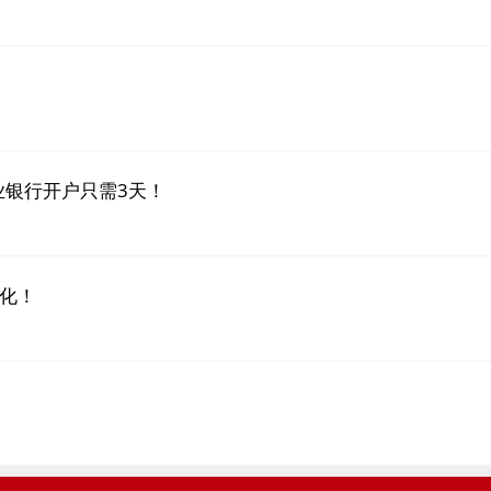
业银行开户只需3天！
化！