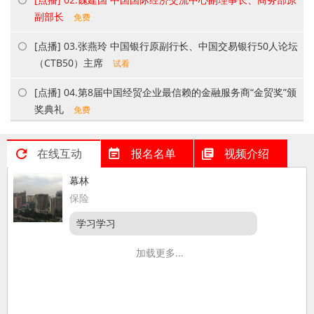
贸金书城
副部长
免费
[点播] 03.张燕玲 中国银行原副行长、中国交易银行50人论坛
贸金公众号
（CTB50）主席
试看
贸金APP
[点播] 04.第8届中国经贸企业最信赖的金融服务商“金贸奖”颁
奖典礼
免费
[点播] 05.《中国交易银行发展报告》（2018）发布仪式+解读
在线互动
报名名单
视频介绍
免费
幕林
[点播] 06.司春晓 中国工商银行总行结算与现金管理部副总经
保险
理、交易银行中心总经理
试看
学习学习
[点播] 07.斐奕根 花旗财资与贸易金融部中国区总经理、中国
交易银行50人论坛（CTB50)成员
试看
加载更多...
[点播] 08.陈衡 蔷薇信息技术有限公司董事长兼CEO
试看
[点播] 09.钟胜九 上海文沥信息技术有限公司CEO、中国供应