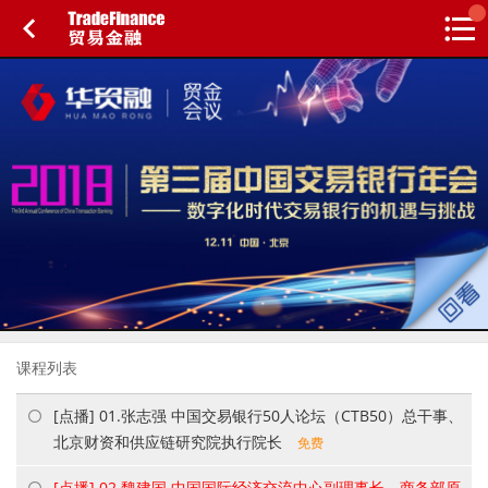
搜索
热
贸金书店
贸金微博
贸金招聘
专家投稿
贸金说图
点
栏
目
福费廷二级市场
贸金投融
（投融资信息平台）
活动
研习社
课程列表
消息
[点播] 01.张志强 中国交易银行50人论坛（CTB50）总干事、
我的
北京财资和供应链研究院执行院长
免费
[点播] 02.魏建国 中国国际经济交流中心副理事长、商务部原