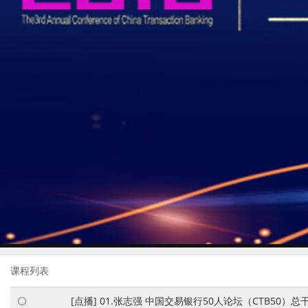
课程列表
[点播] 01.张志强 中国交易银行50人论坛（CTB5