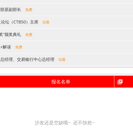
务部原副部长
免费
人论坛（CTB50）主席
试看
奖”颁奖典礼
免费
式+解读
免费
部副总经理、交易银行中心总经理
试看
中国交易银行50人论坛（CTB50)成员
试看
报名名单
看
、中国供应链金融产业生态联盟副理事长单位
试看
免费
沙发还是空缺哦~ 还不快抢~