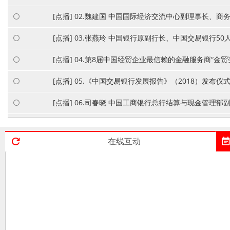
[点播] 02.魏建国 中国国际经济交流中心副理事长、商
[点播] 03.张燕玲 中国银行原副行长、中国交易银行50
[点播] 04.第8届中国经贸企业最信赖的金融服务商“金贸
[点播] 05.《中国交易银行发展报告》（2018）发布仪
[点播] 06.司春晓 中国工商银行总行结算与现金管理
[点播] 07.斐奕根 花旗财资与贸易金融部中国区总经理、
在线互动
[点播] 08.陈衡 蔷薇信息技术有限公司董事长兼CEO
试
[点播] 09.钟胜九 上海文沥信息技术有限公司CEO
[点播] 10.周博 南京润辰科技有限公司 CEO
免费
[点播] 11.王忠民 全国社会保障基金理事会原副理事长