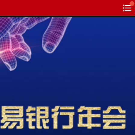
搜索
热
贸金书店
贸金微博
贸金招聘
专家投稿
贸金说图
点
栏
目
福费廷二级市场
贸金投融
（投融资信息平台）
活动
研习社
消息
我的