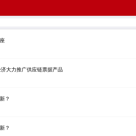
座
经济大力推广供应链票据产品
新？
新？