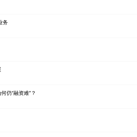
业务
展
何仍“融资难”？