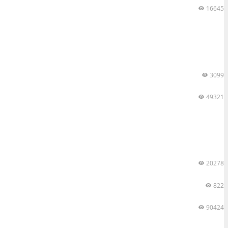
16645
3099
49321
20278
822
90424