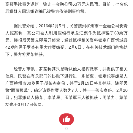
高额手续费为诱饵，骗走一金融公司63万元人民币。目前，七名犯
贸金书城
罪嫌疑人因涉嫌诈骗已被警方依法刑事拘留。
贸金公众号
据民警介绍，2016年2月5日，民警接到柳州市一金融公司负责
贸金APP
人报案称，其公司被人利用假银行承兑汇票作为抵押骗了60余万
元。接报后民警立即展开侦查，通过抵押相关资料锁定广西忻城县
42岁的男子罗某有重大作案嫌疑。2月6日，在有关技术部门的协助
下，警方将罗某抓获。
经警方审讯，罗某称其只是听从他人指挥做事，并提供了相关
信息。民警在有关部门的协助下进行进一步侦查，锁定犯罪嫌疑人
广西柳州市38岁男子胡某杰身份，并于2月19日将其抓获。随即民
警“顺藤摸瓜”，确定该案作案人数为7人，并一一落实身份。2月20
日，犯罪嫌疑人陈某、李某星、玉某军三人被抓获，周某力、蒙某
功也于3月17日落网。
警方经查，嫌疑人陈某与周某力负责联系制作假的银行承兑汇
票及相关资料，胡某杰、李某星、玉某军负责找人找公司进行诈骗
0