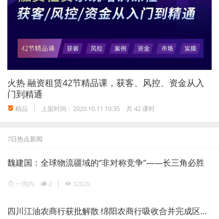
火热
融资租赁42节精品课，获客、风控、资金从入
门到精通
精品
上架时间：2020.10.11 10:35
共 42 课时
7日热点新闻
魏建国：全球物流疆域的“非对称竞争”——长三角必胜
一周内
2
32029
四川江油农商行获批解散 绵阳农商行吸收合并完成区域银行整合