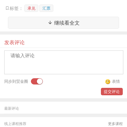
兑换，周某力、罗某负责进行兑换，诈骗所得的63万元全部被七人
分赃。
承兑
汇票
标签：
目前，七名犯罪嫌疑人已被警方依法刑事拘留，案件仍在进一
继续看全文
步侦查中。
发表评论
据民警介绍，这起精心策划的骗局中，被骗的当事人在面对高
额手续费的诱惑下，操之过急，没有及时向银行核对这张高仿承兑
汇票的真假，致使落入圈套。
同步到贸金圈
表情
提交评论
最新评论
线上课程推荐
更多课程