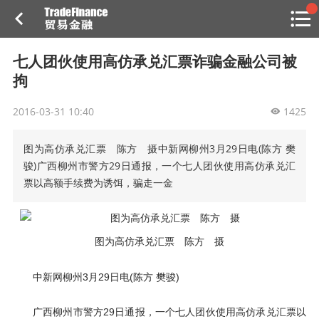
搜索
热
贸金书店
贸金微博
贸金招聘
专家投稿
贸金说图
七人团伙使用高仿承兑汇票诈骗金融公司被
点
拘
栏
目
2016-03-31 10:40
1425
福费廷二级市场
图为高仿承兑汇票 陈方 摄中新网柳州3月29日电(陈方 樊
贸金投融
（投融资信息平台）
骏)广西柳州市警方29日通报，一个七人团伙使用高仿承兑汇
票以高额手续费为诱饵，骗走一金
活动
研习社
图为高仿承兑汇票 陈方 摄
消息
中新网柳州3月29日电(陈方 樊骏)
我的
广西柳州市警方29日通报，一个七人团伙使用高仿承兑汇票以