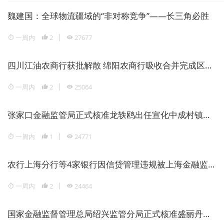
魏建国：全球物流疆域的“非对称竞争”——长三角必胜
一周内
2
27677
四川江油农商行获批解散 绵阳农商行吸收合并完成区域银行整合
一周内
2
25064
张家口金融监管局正式核准龙轶鸥出任宣化中成村镇银行董事长
一周内
1
24771
农行上海分行等4家银行因信贷管理违规被上海金融监管局重罚1946万元
一周内
2
24464
国家金融监督管理总局绍兴监管分局正式核准盛丽丹担任瑞丰银行副行长