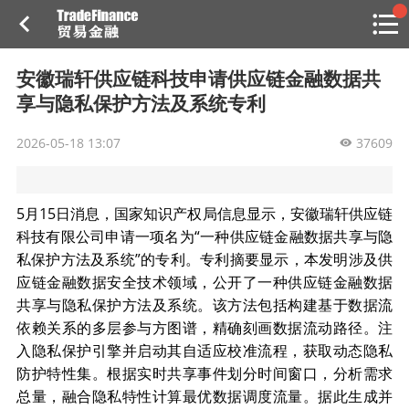
搜索
热
贸金书店
贸金微博
贸金招聘
专家投稿
贸金说图
安徽瑞轩供应链科技申请供应链金融数据共
点
享与隐私保护方法及系统专利
栏
目
2026-05-18 13:07
37609
福费廷二级市场
贸金投融
（投融资信息平台）
5月15日消息，国家知识产权局信息显示，安徽瑞轩供应链
科技有限公司申请一项名为“一种供应链金融数据共享与隐
活动
私保护方法及系统”的专利。专利摘要显示，本发明涉及供
应链金融数据安全技术领域，公开了一种供应链金融数据
研习社
共享与隐私保护方法及系统。该方法包括构建基于数据流
依赖关系的多层参与方图谱，精确刻画数据流动路径。注
消息
入隐私保护引擎并启动其自适应校准流程，获取动态隐私
我的
防护特性集。根据实时共享事件划分时间窗口，分析需求
总量，融合隐私特性计算最优数据调度流量。据此生成并