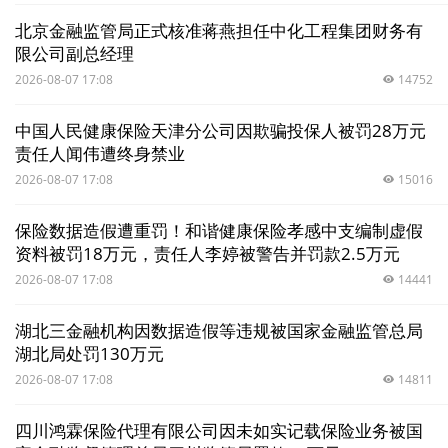
贸金书城
北京金融监管局正式核准蒋燕担任中化工程集团财务有
限公司副总经理
贸金公众号
2026-08-07 17:08
14752
贸金APP
中国人民健康保险天津分公司因欺骗投保人被罚28万元
责任人闻伟遭终身禁业
2026-08-07 17:08
15016
保险数据造假遭重罚！和谐健康保险孝感中支编制虚假
资料被罚18万元，责任人李婷被警告并罚款2.5万元
2026-08-07 17:08
14441
湖北三金融机构因数据造假等违规被国家金融监管总局
湖北局处罚130万元
2026-08-07 17:08
14811
四川鸿霖保险代理有限公司因未如实记载保险业务被国