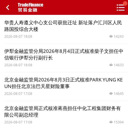
搜索
热
贸金书店
贸金微博
贸金招聘
专家投稿
贸金说图
华贵人寿遵义中心支公司获批迁址 新址落户汇川区人民
点
路国投综合大楼
栏
2026-08-07 18:08
14243
目
伊犁金融监管分局2026年8月4日正式核准柴子文担任中
福费廷二级市场
信银行伊犁分行副行长
贸金投融
2026-08-07 18:08
14633
（投融资信息平台）
活动
北京金融监管局2026年8月3日正式核准PARK YUNG KE
UN担任北京法巴天星财险董事
研习社
2026-08-07 17:08
14645
消息
北京金融监管局正式核准蒋燕担任中化工程集团财务有
限公司副总经理
我的
2026-08-07 17:08
15394