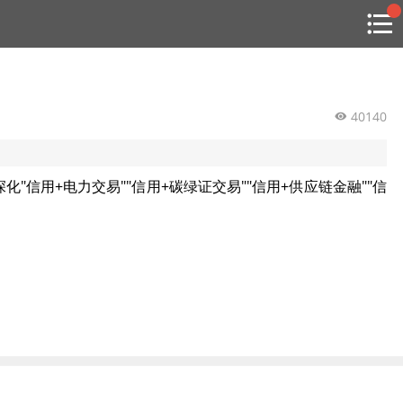
搜索
热
贸金书店
贸金微博
贸金招聘
专家投稿
贸金说图
点
栏
目
40140
福费廷二级市场
信用+电力交易""信用+碳绿证交易""信用+供应链金融""信
贸金投融
（投融资信息平台）
活动
研习社
消息
我的