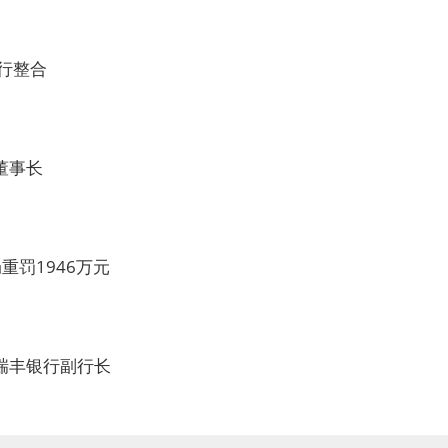
行整合
董事长
罚1946万元
瑞丰银行副行长