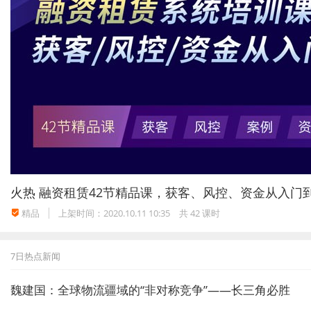
火热
融资租赁42节精品课，获客、风控、资金从入门
精品
上架时间：2020.10.11 10:35
共 42 课时
7日热点新闻
魏建国：全球物流疆域的“非对称竞争”——长三角必胜