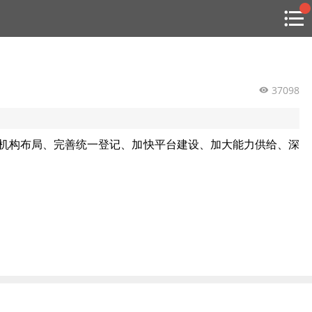
搜索
热
贸金书店
贸金微博
贸金招聘
专家投稿
贸金说图
点
栏
目
37098
福费廷二级市场
机构布局、完善统一登记、加快平台建设、加大能力供给、深
贸金投融
（投融资信息平台）
活动
研习社
消息
我的