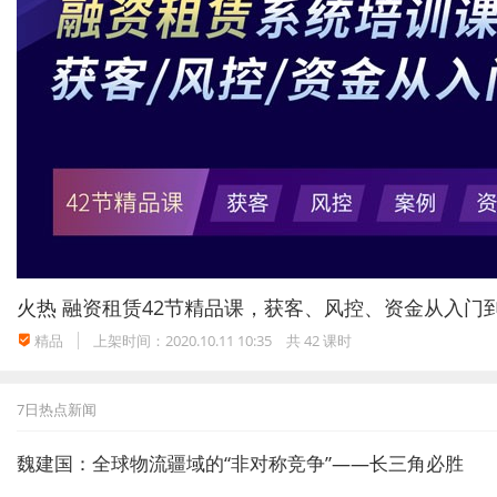
火热
融资租赁42节精品课，获客、风控、资金从入门
精品
上架时间：2020.10.11 10:35
共 42 课时
7日热点新闻
魏建国：全球物流疆域的“非对称竞争”——长三角必胜