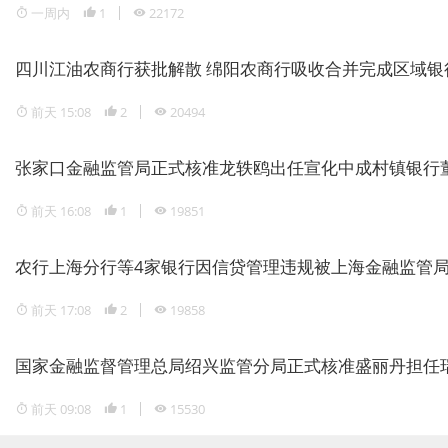
一周内
1
22172
四川江油农商行获批解散 绵阳农商行吸收合并完成区域银
前天 15:08
2
20494
张家口金融监管局正式核准龙轶鸥出任宣化中成村镇银行
前天 16:08
1
19851
农行上海分行等4家银行因信贷管理违规被上海金融监管局重
前天 17:08
2
19858
国家金融监督管理总局绍兴监管分局正式核准盛丽丹担任
前天 09:08
1
15530