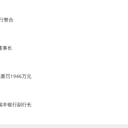
行整合
董事长
罚1946万元
瑞丰银行副行长