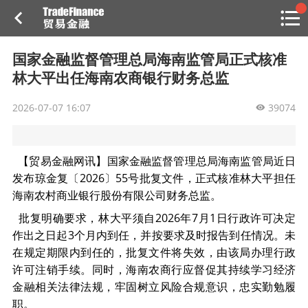
搜索
热
贸金书店
贸金微博
贸金招聘
专家投稿
贸金说图
国家金融监督管理总局海南监管局正式核准
点
林大平出任海南农商银行财务总监
栏
目
2026-07-07 16:07
39074
福费廷二级市场
贸金投融
（投融资信息平台）
【贸易金融网讯】国家金融监督管理总局海南监管局近日
发布琼金复〔2026〕55号批复文件，正式核准林大平担任
活动
海南农村商业银行股份有限公司财务总监。
研习社
批复明确要求，林大平须自2026年7月1日行政许可决定
作出之日起3个月内到任，并按要求及时报告到任情况。未
消息
在规定期限内到任的，批复文件将失效，由该局办理行政
许可注销手续。同时，海南农商行应督促其持续学习经济
我的
金融相关法律法规，牢固树立风险合规意识，忠实勤勉履
职。