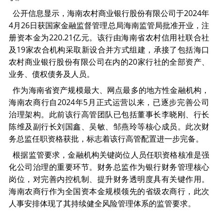
贸金书城
公开信息显示，海南农村商业银行股份有限公司于2024年
4月26日获国家金融监督管理总局海南监管局批准开业，注
贸金公众号
册资本金为220.21亿元。该行由海南省农村信用社联合社
及19家农合机构采取新设合并方式组建，承接了包括海口
贸金APP
农村商业银行股份有限公司在内的20家行社的全部资产、
业务、债权债务及人员。
作为海南省资产规模最大、网点最多的地方性金融机构，
海南农商行自2024年5月正式运营以来，已逐步完善公司
治理架构。此前该行高管团队已包括董事长李晓刚、行长
陈维及副行长刘国鑫、吴敏、邹燕玲等核心成员。此次财
务总监任职资格获批，标志着该行高管配置进一步完备。
根据监管要求，金融机构关键岗位人员任职资格核准是强
化公司治理的重要环节。财务总监作为银行财务管理核心
岗位，对完善内控机制、提升财务透明度具有关键作用。
海南农商行作为全国资本金规模领先的省级农商行，此次
人事安排体现了其持续健全风险管理体系的监管要求。