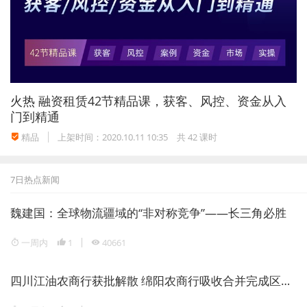
火热
融资租赁42节精品课，获客、风控、资金从入
门到精通
精品
上架时间：2020.10.11 10:35
共 42 课时
7日热点新闻
魏建国：全球物流疆域的“非对称竞争”——长三角必胜
一周内
1
40661
四川江油农商行获批解散 绵阳农商行吸收合并完成区域银行整合