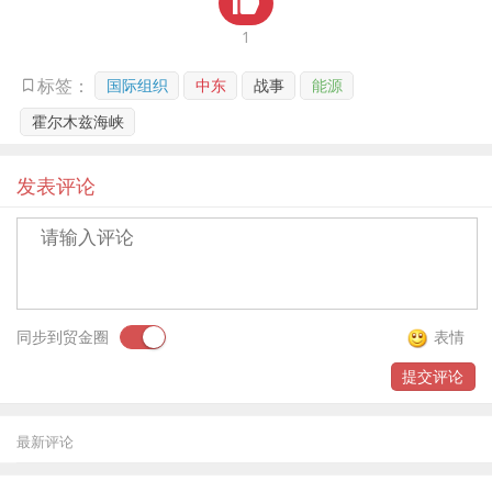
贸金书城
1
贸金公众号
国际组织
中东
战事
能源
标签：
霍尔木兹海峡
贸金APP
发表评论
同步到贸金圈
表情
提交评论
最新评论