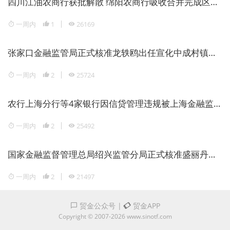
四川江油农商行获批解散 绵阳农商行吸收合并完成区域银行整合
一周内
1
26169
张家口金融监管局正式核准龙轶鸥出任宣化中成村镇银行董事长
一周内
2
25724
农行上海分行等4家银行因信贷管理违规被上海金融监管局重罚1946万元
一周内
2
25492
国家金融监督管理总局绍兴监管分局正式核准盛丽丹担任瑞丰银行副行长
一周内
2
21497
贸金公众号
|
贸金APP
Copyright © 2007-2026 www.sinotf.com