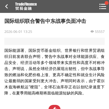
搜索
热
贸金书店
贸金微博
贸金招聘
专家投稿
贸金说图
国际组织联合警告中东战事负面冲击
点
栏
2026-06-01 13:25
目
55557
福费廷二级市场
国际能源署、国际货币基金组织、世界银行和世界贸易组
贸金投融
（投融资信息平台）
织日前发表联合声明，警告中东战事对全球能源供应、食
品安全、经济活动等多个领域带来实质性和高度不对称冲
活动
击。声明说，虽然全球经济仍展现出韧性，但中东战事导
致的燃油和化肥价格上涨、更高不确定性和就业生计风险
研习社
让最脆弱的国家受到更大冲击。声明同时表示，由于霍尔
木兹海峡航运"梗阻"，全球石油库存正在以创纪录速度下
消息
降，在夏季用能高峰期将面临能源短缺的风险。
我的