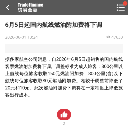
搜索
热
贸金书店
贸金微博
贸金招聘
专家投稿
贸金说图
6月5日起国内航线燃油附加费将下调
点
栏
2026-06-01 13:24
目
47633
福费廷二级市场
据多家航空公司消息，自2026年6月5日起销售的国内航线
贸金投融
（投融资信息平台）
客票燃油附加费将下调。调整标准为成人旅客：800公里以
上航线每位旅客收取150元燃油附加费；800公里(含)以下
活动
航线每位旅客收取80元燃油附加费。相较于调整前降低了
20元和10元。此次燃油附加费下调将在一定程度上降低旅
研习社
客出行成本。
消息
我的
2