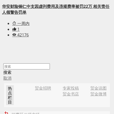
华安财险铜仁中支因虚列费用及违规费率被罚22万 相关责任
人领警告罚单
一周内
1
42176
搜索
取消
贸金招聘
专家投稿
贸金说图
热
点
贸金书店
贸金微博
栏
目