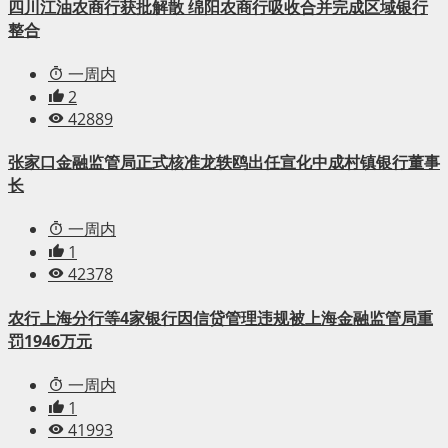
四川江油农商行获批解散 绵阳农商行吸收合并完成区域银行
整合
一周内
2
42889
张家口金融监管局正式核准龙轶鸥出任宣化中成村镇银行董事
长
一周内
1
42378
农行上海分行等4家银行因信贷管理违规被上海金融监管局重
罚1946万元
一周内
1
41993