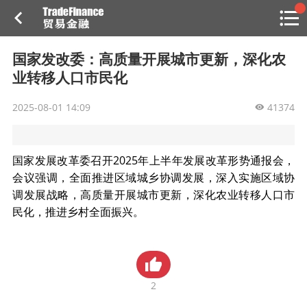
搜索
热
贸金书店
贸金微博
贸金招聘
专家投稿
贸金说图
国家发改委：高质量开展城市更新，深化农
点
业转移人口市民化
栏
目
2025-08-01 14:09
41374
福费廷二级市场
贸金投融
（投融资信息平台）
国家发展改革委召开2025年上半年发展改革形势通报会，
会议强调，全面推进区域城乡协调发展，深入实施区域协
活动
调发展战略，高质量开展城市更新，深化农业转移人口市
民化，推进乡村全面振兴。
研习社
消息
我的
2