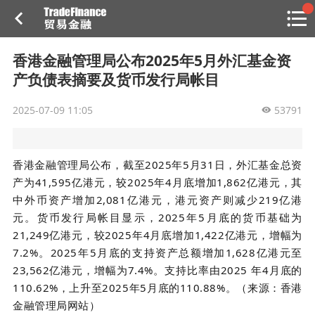
搜索
热
贸金书店
贸金微博
贸金招聘
专家投稿
贸金说图
香港金融管理局公布2025年5月外汇基金资
点
产负债表摘要及货币发行局帐目
栏
目
2025-07-09 11:05
53791
福费廷二级市场
贸金投融
（投融资信息平台）
香港金融管理局公布，截至
2025
年
5
月
31
日，外汇基金总资
产为
41,595
亿港元，较
2025
年
4
月底增加
1,862
亿港元，其
活动
中外币资产增加
2,081
亿港元，港元资产则减少
219
亿港
元。货币发行局帐目显示，
2025
年
5
月底的货币基础为
研习社
21,249
亿港元，较
2025
年
4
月底增加
1,422
亿港元，增幅为
7.2%
。
2025
年
5
月底的支持资产总额增加
1,628
亿港元至
消息
23,562
亿港元，增幅为
7.4%
。支持比率由
2025
年
4
月底的
我的
110.62%
，上升至
2025
年
5
月底的
110.88%
。（来源：香港
金融管理局
网站）