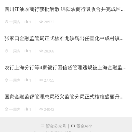
四川江油农商行获批解散 绵阳农商行吸收合并完成区域银行整合
一周内
1
28522
张家口金融监管局正式核准龙轶鸥出任宣化中成村镇银行董事长
一周内
1
28268
农行上海分行等4家银行因信贷管理违规被上海金融监管局重罚1946万元
一周内
1
27755
国家金融监督管理总局绍兴监管分局正式核准盛丽丹担任瑞丰银行副行长
一周内
1
24042
贸金公众号
|
贸金APP