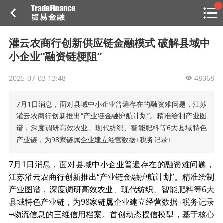
搜索
热
贸金书店
贸金微博
贸金招聘
专家投稿
贸金说图
灌云农商行创新供应链金融模式 破解县域中
点
小企业“融资链梗阻”
栏
目
2025-07-03 13:48
48068
福费廷二级市场
7月1日消息，面对县域中小企业普遍存在的融资难问题，江苏
贸金投融
（投融资信息平台）
灌云农商行创新推出“产业链金融护航计划”。精准绘制产业图
谱，深度调研高效农业、现代纺织、智能肥料等6大县域特色
活动
产业链，为98家链属企业建立经营数据+税务记录+
研习社
7月1日消息，面对县域中小企业普遍存在的融资难问题，
江苏灌云农商行创新推出“产业链金融护航计划”。精准绘制
消息
产业图谱，深度调研高效农业、现代纺织、智能肥料等6大
县域特色产业链，为98家链属企业建立经营数据+税务记录
我的
+物流信息的三维信用档案。首创动态授信模型，基于核心