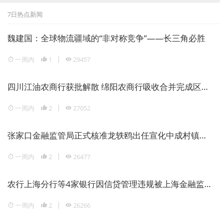
7日热点新闻
魏建国：全球物流疆域的“非对称竞争”——长三角必胜
一周内
1
29457
四川江油农商行获批解散 绵阳农商行吸收合并完成区域银行整合
一周内
2
27052
张家口金融监管局正式核准龙轶鸥出任宣化中成村镇银行董事长
一周内
2
26477
农行上海分行等4家银行因信贷管理违规被上海金融监管局重罚1946万元
一周内
2
26266