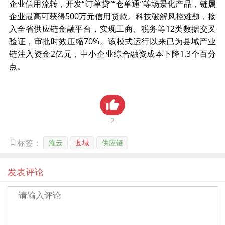
企业信用流转，开发“订单贷”“仓单通”等场景化产品，链属
贸金书城
企业最高可获得500万元信用贷款。科技破解风控难题，接
入全省供应链金融平台，实现工商、税务等12类数据交叉
贸金公众号
验证，审批时效压缩70%。该模式运行以来已为县域产业
链注入资金2亿元，中小企业综合融资成本下降1.3个百分
贸金APP
点。
2
灌云
县域
供应链
标签：
发表评论