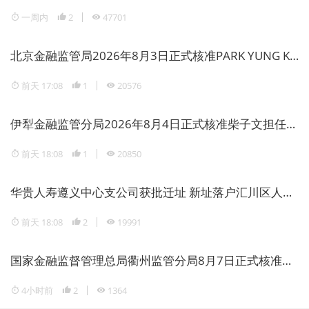
一周内
2
47701
北京金融监管局2026年8月3日正式核准PARK YUNG KEUN担任北京法巴天星财险董事
前天 17:08
1
20576
伊犁金融监管分局2026年8月4日正式核准柴子文担任中信银行伊犁分行副行长
前天 18:08
1
20850
华贵人寿遵义中心支公司获批迁址 新址落户汇川区人民路国投综合大楼
前天 18:08
2
19991
国家金融监督管理总局衢州监管分局8月7日正式核准张春英担任常山联合村镇银行董事
4小时前
2
1364