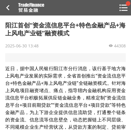
搜索
热
贸金书店
贸金微博
贸金招聘
专家投稿
贸金说图
阳江首创“资金流信息平台+特色金融产品+海
点
上风电产业链”融资模式
栏
目
2025-06-30 13:48
44308
福费廷二级市场
贸金投融
（投融资信息平台）
近日，据中国人民银行阳江市分行消息，该行基于地方海
上风电产业发展的实际需求，全省首创推出“资金流信息平
活动
台+特色金融产品+海上风电产业链”全链融资模式。针对海
上风电项目融资堵点、痛点，指导辖内金融机构应用资金
研习社
流信息平台积极拓展供应链金融业务，精准定制“资金流信
息平台+项目前期贷款”“资金流信息平台+项目贷款”等特色
消息
金融产品，为上下游企业提供信息流助贷，打通整个链条
我的
的资金流、信息流等信息壁垒，动态把握链上不同层级、
不同规模企业生产经营状况，从贷款方案的制定、贷前审