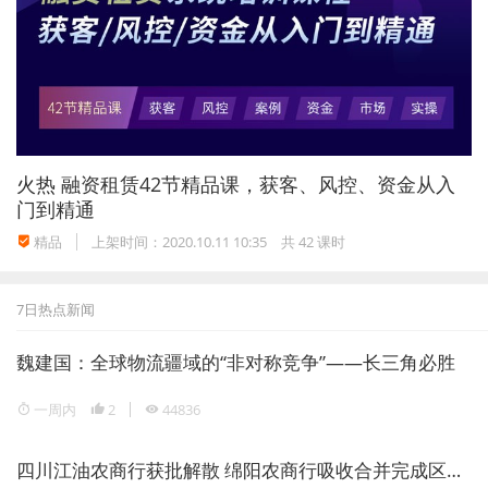
火热
融资租赁42节精品课，获客、风控、资金从入
门到精通
精品
上架时间：2020.10.11 10:35
共 42 课时
7日热点新闻
魏建国：全球物流疆域的“非对称竞争”——长三角必胜
一周内
2
44836
四川江油农商行获批解散 绵阳农商行吸收合并完成区域银行整合