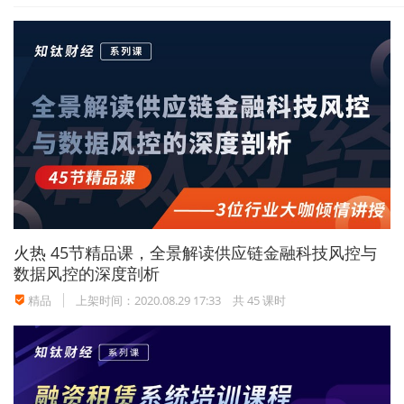
作经验或具备国际商会国际贸易金融系列6C专家
证书者优先。
4、无违规违纪及不良记录，华夏银行系统内无亲
属。
报名入口：
https://wecruit.hotjob.cn/SU645b0d18bef
火热
45节精品课，全景解读供应链金融科技风控与
57c0907e9fbc8/pb/posDetail.html?
数据风控的深度剖析
postId=64f0519c1c240e725e650146&postT
精品
上架时间：2020.08.29 17:33
共 45 课时
ype=society