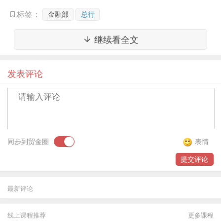
发和功能优化需求，推动风控数字化建设。
金融部
总行
标签：
任职要求
继续看全文
1、专业要求：经济、金融、贸易、法律、工商管
发表评论
理等专业。
2、能力要求：具有3年及以上银行交易银行、国
际业务等领域风险管理、政策合规管理从业经验；
熟悉国家金融政策和监管政策，了解经济金融形
同步到贸金圈
表情
势；熟悉相关产品与服务；具有较强的沟通协调、
提交评论
综合分析和文字表达能力。
最新评论
3、具有交易银行反洗钱管理、外汇及跨境人民币
合规管理、信贷业务风险管理、数字化风控相关工
线上课程推荐
更多课程