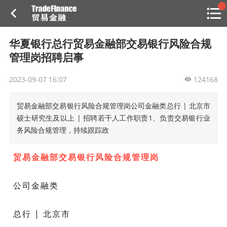
搜索
热
贸金书店
贸金微博
贸金招聘
专家投稿
贸金说图
华夏银行总行​贸易金融部交易银行风险合规
点
管理岗招聘启事
栏
目
2023-09-07 16:07
124168
福费廷二级市场
贸易金融部交易银行风险合规管理岗公司金融类总行 | 北京市
贸金投融
（投融资信息平台）
硕士研究生及以上 | 招聘若干人工作职责1、负责交易银行业
务风险合规管理，持续跟踪政
活动
贸易金融部交易银行风险合规管理岗
研习社
消息
公司金融类
我的
总行 | 北京市