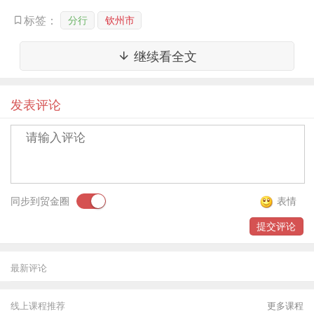
督考核，以适应分行业务发展对营销人才的需求，
分行
钦州市
标签：
确保团队高效运作；
继续看全文
4.完成上级领导交办的其他工作事项。
发表评论
任职要求
1.遵纪守法、诚实守信，无违法、违规、违纪等不
良记录；
同步到贸金圈
表情
2.具有国家认可的全日制本科或以上学历；
提交评论
3.年龄不超过35周岁；
最新评论
4.具备3年及以上商业银行或其它金融机构工作经
线上课程推荐
更多课程
验；