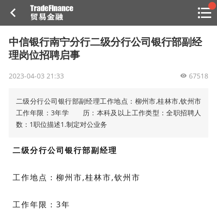
搜索
热
贸金书店
贸金微博
贸金招聘
专家投稿
贸金说图
中信银行南宁分行二级分行公司银行部副经
点
理岗位招聘启事
栏
目
2023-04-03 21:33
67518
福费廷二级市场
二级分行公司银行部副经理工作地点：柳州市,桂林市,钦州市
贸金投融
（投融资信息平台）
工作年限：3年学 历：本科及以上工作类型：全职招聘人
数：1职位描述1.制定对公业务
活动
二级分行公司银行部副经理
研习社
消息
工作地
点：
柳州市,桂林市,钦州市
我的
工作年限：
3年