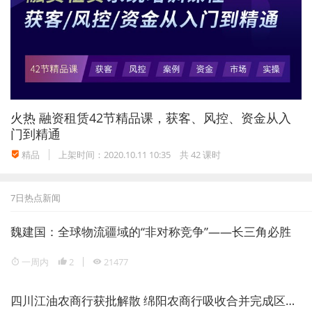
on?
postId=291401&recruitType=2&brandCod
e=1&importPost=0&columnId=2
火热
融资租赁42节精品课，获客、风控、资金从入
门到精通
精品
上架时间：2020.10.11 10:35
共 42 课时
7日热点新闻
魏建国：全球物流疆域的“非对称竞争”——长三角必胜
一周内
2
21477
四川江油农商行获批解散 绵阳农商行吸收合并完成区域银行整合