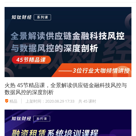
5.在原单位年度考核良好及以上；
6.积极乐观，身心健康，具有较强的学习创新能力
和团队合作意识；
7.熟悉当地市场，有较强的市场营销能力和管理能
力；
火热
45节精品课，全景解读供应链金融科技风控与
8.符合履职回避的有关规定。
数据风控的深度剖析
精品
上架时间：2020.08.29 17:33
共 45 课时
报名入口：
https://www.hotjob.cn/wt/chinaciticbank/
web/index/webPositionN310!getOnePositi