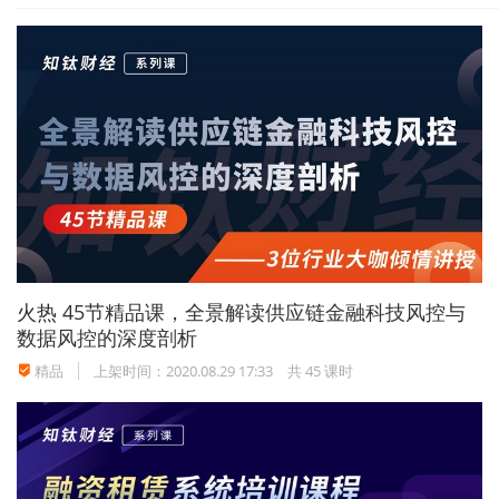
面、多媒体方面、智能化方面，非但不会差，反而比合
资品牌一些车企更好。”在中国汽车重庆论坛上，比亚
迪董事长兼总裁王传福表示道。
来源：比亚迪官方
事实上，如果仅从售价来看，随着产品技术与智能化程
度的提升，比亚迪的单车均价已经跟着水涨船高。根据
国信证券根据乘联会口径进行测算显示，2020年，长
火热
45节精品课，全景解读供应链金融科技风控与
城汽车的单车均价为12.28万元，长安汽车的单车均价
数据风控的深度剖析
为10.14万元，比亚迪则为13.52万元。
精品
上架时间：2020.08.29 17:33
共 45 课时
同时，国信证券测算，比亚迪乘用车的单车均价2021
年有望达到15.17万元，已经基本追平大众汽车品牌。