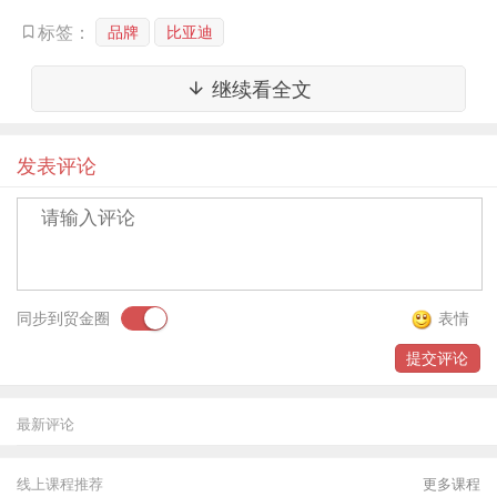
中，暂无更多消息可透露”。
品牌
比亚迪
标签：
虽然目前关于该款新车型并无太多确切的消息，但早在
继续看全文
今年2月，比亚迪称因为品牌和业务发展的需要，在内
部进行的那场声势浩大的人事调整，就已经初见变革的
发表评论
端倪。其中，原比亚迪汽车销售公司总经理赵长江调任
比亚迪的高端品牌项目，负责该项目的筹建工作。
与此前自主车企向合资品牌发起的挑战相比，这一轮车
企的冲高之路，则指向打造一个全新的高端智能电动汽
同步到贸金圈
表情
车品牌。无论是东风的岚图、北汽新能源的ARCFOX、
吉利的极氪，还是上汽联合阿里推出的智己汽车，各家
提交评论
都瞄准了高端智能化、电气化这颗靶心。
最新评论
“这几年自主品牌的进步有目共睹，造型、动力系统，
特别是新能源汽车技术已经超越了合资品牌；在车机方
线上课程推荐
更多课程