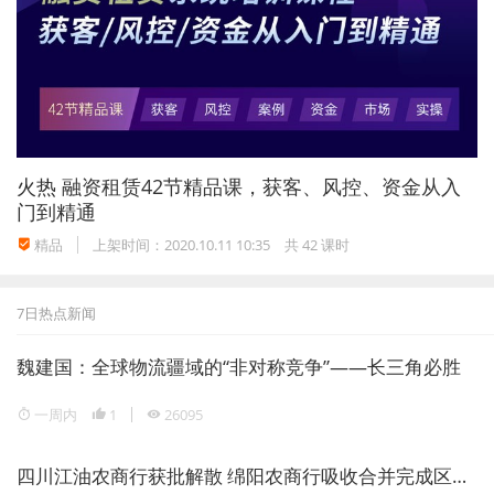
虽然这在某种程度上反映出自主品牌走在高端化路上的
成果，但在汽车分析师贾新光看来，比亚迪的高端化进
程已遇到了瓶颈。
“在10万－20万的价格区间内，比亚迪可以通过三电技
术、造型设计、智能化程度等硬实力进行突破，但要想
火热
融资租赁42节精品课，获客、风控、资金从入
突破30万的单车均价，在保证技术硬实力的同时，更需
门到精通
要借助品牌形象、售后服务等软实力和高精尖技术等硬
精品
上架时间：2020.10.11 10:35
共 42 课时
实力。”
7日热点新闻
目前比亚迪旗下拥有比亚迪唐和比亚迪汉两款旗舰车
型，售价区间在20万－30万元，但帮助比亚迪销量屡
魏建国：全球物流疆域的“非对称竞争”——长三角必胜
创佳绩的主力车型，依然是宋系列、秦系列，由它们肩
一周内
1
26095
负着在白热化竞争的市场中比亚迪的销量重任。
根据比亚迪最新销量数据，2021年5月，比亚迪销售新
四川江油农商行获批解散 绵阳农商行吸收合并完成区域银行整合