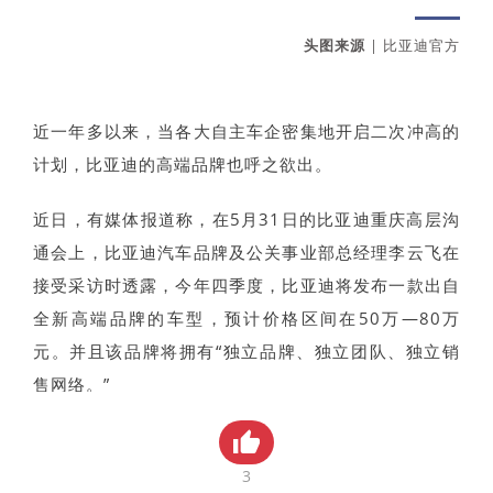
贸金书城
头图来源
| 比亚迪官方
贸金公众号
贸金APP
近一年多以来，当各大自主车企密集地开启二次冲高的
计划，比亚迪的高端品牌也呼之欲出。
近日，有媒体报道称，在5月31日的比亚迪重庆高层沟
通会上，比亚迪汽车品牌及公关事业部总经理李云飞在
接受采访时透露，今年四季度，比亚迪将发布一款出自
全新高端品牌的车型，预计价格区间在50万—80万
元。并且该品牌将拥有“独立品牌、独立团队、独立销
售网络。”
针对该消息，未来汽车日报向比亚迪相关负责人求证，
对方表示“消息属实，目前高端品牌正在积极筹备之
3