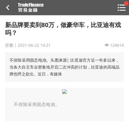
搜索
热
贸金书店
贸金微博
贸金招聘
专家投稿
贸金说图
新品牌要卖到80万，做豪华车，比亚迪有戏
点
吗？
栏
目
苏鹏 |
2021-06-22 14:21
124614
福费廷二级市场
不排除采用固态电池。头图来源| 比亚迪官方近一年多以来，
贸金投融
（投融资信息平台）
当各大自主车企密集地开启二次冲高的计划，比亚迪的高端品
牌也呼之欲出。近日，有媒体
活动
研习社
消息
不排除采用固态电池。
我的