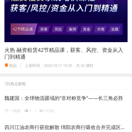
配额管理信息专栏进行公示一周。公示期内，如无异议，
二次分配结果自动生效。
三、关于配额的总量确定、分配原则及具体分配办法
（一）总量确定
火热
融资租赁42节精品课，获客、风控、资金从入
根据代理行、广州特办、食土商会和特区政府食卫局
门到精通
的建议，同时参考近年香港市场活猪需求量及内地实际出
精品
上架时间：2020.10.11 10:35
共 42 课时
口情况，确定2008年度供港活大猪配额总量为165万头，
活中猪配额总量为8万头。
7日热点新闻
（二）分配原则
魏建国：全球物流疆域的“非对称竞争”——长三角必胜
1、公开、公平、公正原则。按规定的分配方法与公式
一周内
1
27356
公平、公正、公开地确定各省市的配额数量和各出口企业
配额数量。
四川江油农商行获批解散 绵阳农商行吸收合并完成区域银行整合
2、透明度原则。提高配额管理工作透明度，加强相互