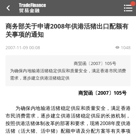
搜索
热
贸金书店
贸金微博
贸金招聘
专家投稿
贸金说图
商务部关于申请2008年供港活猪出口配额有
点
关事项的通知
栏
目
2007-11-09 00:08
1048
福费廷二级市场
商贸函〔2007〕105号
贸金投融
（投融资信息平台）
为确保内地输港活猪稳定供应和质量安全，满足香港市民消费
需求，逐步建立供港活猪稳定供
活动
商贸函〔2007〕105号
研习社
为确保内地输港活猪稳定供应和质量安全，满足香港
消息
市民消费需求，逐步建立供港活猪稳定供应的长效机制，
按照供港活猪体制改革的部署和要求，现将2008年度供港
我的
活猪（活大猪、活中猪）配额申请及分配方案等有关事项