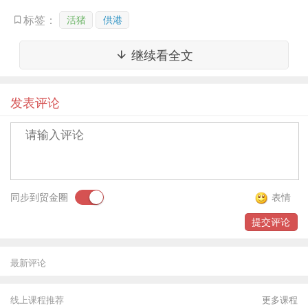
猪出口数量（具体养殖场出口注册代号、名称、地址和供
活猪
供港
标签：
猪数量）、收购其他养殖场活猪出口数量（具体养殖场出
口注册代号、名称、地址和供猪数量）、通过哪家代理行
继续看全文
出口及具体数量、2008年度申请配额数量及做好2008年供
港活猪出口计划安排等。出口企业需附上有关自有或收购
养殖场的详细情况材料。
发表评论
新获供港活猪自营出口经营权的注册养殖场申请材料
应包括：养殖场基本情况（名称、出口注册代号、地
址）、2007年度供货实绩（包括2007年8月1日前和8月1日
至10月底出口供货量）、向哪些企业提供货源及具体数
量、2008年度申请配额数量及做好2008年供港活猪出口计
同步到贸金圈
表情
划安排等。
提交评论
（二）各地省级商务主管部门在对本地区出口企业申
最新评论
请材料进行汇总并核实无误后，报送商务部外贸司并提出
本省市配额申请，同时抄送食土商会（以上材料请提供电
子版本）。报送截止日期为2007年11月25日。
线上课程推荐
更多课程