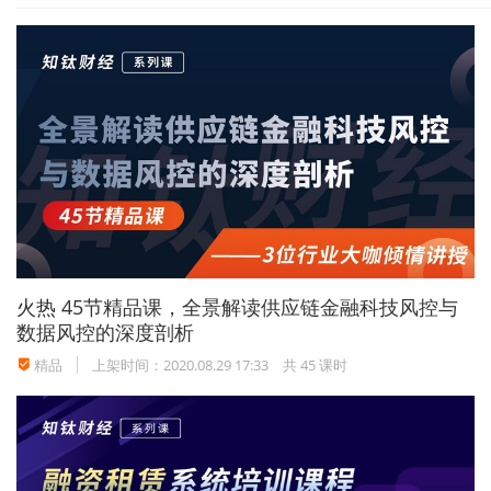
（三）商务部委托食土商会牵头组成供港活猪配额分
配工作组，工作组人员由食土商会、商务部外贸司、台港
澳司、广州特办及业内专家组成，对各地上报的申请材料
进行审核后，于2007年11月30日前按规定的分配原则和分
配方法提出各省市配额的初次分配意见。
（四）商务部根据工作组的初次分配意见，确定2008
年度供港活猪配额各省市初次分配初步结果，并于2007年
12月5日前在商务部外贸司网站供港澳活畜禽配额管理信息
专栏公示一周。公示期内，如无异议，在履行相关审批程
火热
45节精品课，全景解读供应链金融科技风控与
序后于2007年12月15日前正式发文，并在上述网站公布初
数据风控的深度剖析
次分配最终结果。
精品
上架时间：2020.08.29 17:33
共 45 课时
（五）各地省级商务主管部门根据商务部下达的各省
市的初次分配结果进行配额二次分配，于2007年12月22日
前将配额下达到所在地出口企业并将分配结果报送商务部
外贸司。分配结果将在在商务部外贸司网站供港澳活畜禽