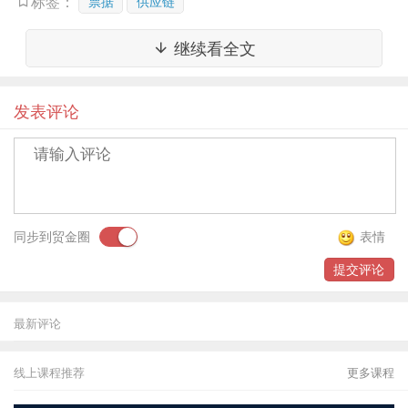
票据
供应链
标签：
情况去解读，但对于供应链票据而言，它未来的走向
继续看全文
更多还是得看票交所看供应链票据的态度，当然其他
角度也非常有意义，毕竟偏听则暗，兼听则明。
今天
发表评论
这篇期刊简读可以帮助大家从票交所的角度看供应链
票据推出背景和潜在逻辑
。
二、期刊主要观点
同步到贸金圈
表情
商业汇票是商业信用的规范化形式，当前可借鉴20世
提交评论
纪90年代清理“三角债”的成功经验，推动应收账款票
据化，为经济高质量发展奠定基础。
最新评论
线上课程推荐
更多课程
（一）应收账款快速增长值得关注