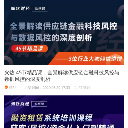
近些年，工业企业应收账款净额整体呈上升趋势，中
小微企业应收账款增幅快于大企业。
对于单个企业而言，应收账款的存在增加了机会成
本、坏账成本和对应收账款管理成本。过高的应收账
款可能造成企业流动资金紧张而影响正常的生产经营
活动。
火热
45节精品课，全景解读供应链金融科技风控与
数据风控的深度剖析
如果企业之间存在大规模的相互拖欠，会形成“三角
精品
上架时间：2020.08.29 17:33
共 45 课时
债”，一旦出现信用风险极易传染，引发大规模的债务
违约和生产停滞。
如果全社会应收账款增速过快，将
对社会信用结构造成冲击，加大经济体系的脆弱性，
影响宏观经济平稳运行
。