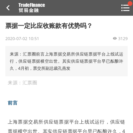
搜索
热
贸金书店
贸金微博
贸金招聘
专家投稿
贸金说图
票据一定比应收账款有优势吗？
点
栏
2020-07-02 10:51
目
3129
福费廷二级市场
来源：汇票圈前言上海票据交易所供应链票据平台上线试运
行，供应链票据横空出世。其实供应链票据平台早已酝酿许
贸金投融
久，4月初，票交所副总裁孔燕发
（投融资信息平台）
活动
来源：汇票圈
研习社
前言
消息
我的
上海票据交易所供应链票据平台上线试运行，供应链
票据横空出世。其实供应链票据平台早已酝酿许久，4