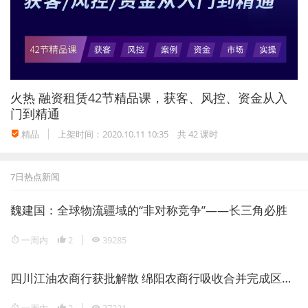
特别值得关注的是，中小微企业应收账款增幅超过大
企业，这意味着核心企业凭借自己优势地位占用中小
微企业资金，而中小微企业本来就资金不足，融资渠
道有限，又被迫被大企业占用资金，进一步加剧了资
火热
融资租赁42节精品课，获客、风控、资金从入
门到精通
金紧张和经营困难。
精品
上架时间：2020.10.11 10:35
共 42 课时
（二）应收账款融资市场不规范发展潜藏风险
7日热点新闻
魏建国：全球物流疆域的“非对称竞争”——长三角必胜
伴随金融意识逐步增强、金融市场快速发展，出现了
应收账款保理、应收账款证券化以及应收账款流转平
一周内
2
39285
台等各式应收账款融资创新。然而
由于应收账款本身
四川江油农商行获批解散 绵阳农商行吸收合并完成区域银行整合
存在天然缺陷，这类创新不仅增加了金融的脆弱性，
而且加剧了中小微企业的困境，潜藏较大风险
。风险
一周内
2
37221