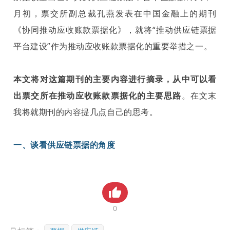
贸金书城
月初，票交所副总裁孔燕发表在中国金融上的期刊
《协同推动应收账款票据化》，就将“推动供应链票据
贸金公众号
平台建设”作为推动应收账款票据化的重要举措之一。
贸金APP
本文将对这篇期刊的主要内容进行摘录，从中可以看
出票交所在推动应收账款票据化的主要思路
。在文末
我将就期刊的内容提几点自己的思考。
一、谈看供应链票据的角度
目前市场上关于供应链票据的解读文章很多，有从供
应链金融平台的角度，也有从核心企业或供应链上下
0
游企业的角度，也有从票交所的角度，更有从旁观者
的角度。站在各自的角度，都会朝着对自己最乐观的