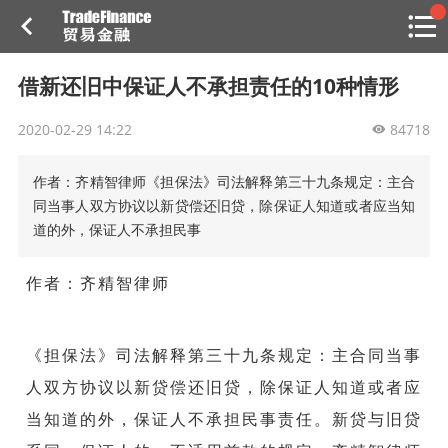
搜索
热
贸金书店
贸金微博
贸金招聘
专家投稿
贸金说图
借新还旧中保证人不承担责任的10种情形
点
栏
2020-02-29 14:22
目
84718
福费廷二级市场
作者：齐精智律师《担保法》司法解释第三十九条规定：主合
同当事人双方协议以新贷偿还旧贷，除保证人知道或者应当知
贸金投融
道的外，保证人不承担民事
（投融资信息平台）
活动
作者：齐精智律师
研习社
《担保法》司法解释第三十九条规定：
主合同当事
消息
人双方协议以新贷偿还旧贷，除保证人知道或者应
我的
当知道的外，保证人不承担民事责任。
新贷与旧贷