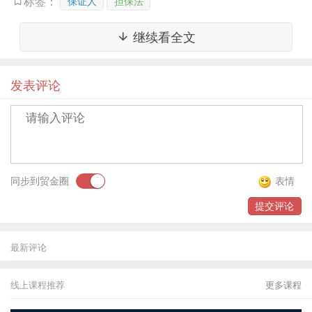
旧”的事实不知情。
保证人
担保法
标签：
继续看全文
案件来源：
《宁夏圣雪绒国际企业集团有限公司、
宁夏圣雪绒房地产开发有限公司借款合同纠纷再审
发表评论
审查与审判监督民事裁定书》【（2018）最高法
民申6172号】
二、出借人明知借款人改变借款用途仍发放借款
的，违背了保证人提供保证时的真实意思，保证责
同步到贸金圈
表情
任免除。
提交评论
裁判要旨：
京华公司本应秉承诚实信用原则和按合
最新评论
同约定履行尽职调查，进而知道或应当知道高登公
线上课程推荐
更多课程
司改变了贷款用途，但其并没有停止发放上述贷