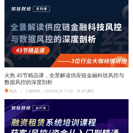
款，事后亦未向高登公司提出异议。
对上述改变贷
款用途的行为，京华公司亦没有告知保证人光大公
司并征得其同意，其市场风险明显超出了保证人的
预先设定，亦违背了光大公司提供保证时的真实意
思，对光大公司构成了欺诈。
齐精智律师提示依据《担保法》司法解释第四十条
规定：
主合同债务人采取欺诈、胁迫等手段，使保
火热
45节精品课，全景解读供应链金融科技风控与
证人在违背真实意思的情况下提供保证的，债权人
数据风控的深度剖析
知道或者应当知道欺诈、胁迫事实的，按照担保法
精品
上架时间：2020.08.29 17:33
共 45 课时
第三十条的规定处理。
案件来源：
中国光大（集团）总公司与北京京华信
托投资公司清算组、北京高登企业有限公司借款合