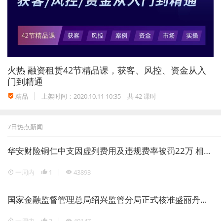
同纠纷再审判决书[最高人民法院（2010）民提字
第87号。
三、借贷双方隐瞒事实告知担保人虚假借款用途，
构成串通骗保，担保人免责！
火热
融资租赁42节精品课，获客、风控、资金从入
门到精通
裁判要旨：
银行与借款人签订借款合同并在合同中
精品
上架时间：2020.10.11 10:35
共 42 课时
写明借款用途为购买桨板，但借贷双方真实目的并
7日热点新闻
非购买桨板。
双方隐藏的真实目的虽没有实现，且
借款人提前归还了部分款项，但剩余款项也未能被
华安财险铜仁中支因虚列费用及违规费率被罚22万 相关责任人领警告罚单
证明用于合同约定的购买桨板目的，担保人对全部
一周内
1
43893
借款免除担保责任。
国家金融监督管理总局绍兴监管分局正式核准盛丽丹担任瑞丰银行副行长
案件来源：
（2016）最高法民申729号。
一周内
2
40147