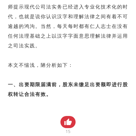
师提示现代公司法实务已经进入专业化技术化的时
贸金书城
代，也就是说你认识汉字和理解法律之间有着不可
贸金公众号
逾越的鸿沟。当然，每天每时都有仁人志士在没有
贸金APP
任何法理基础
之上以汉字字面意思理解法律并运用
之司法实践。
本文不惴浅，陋分析如下：
一、出资期限届满前，股东未缴足出资额即进行股
权转让合法有效。
裁判要旨：出资期限届满前，股东可以不足额缴纳
出资额，本就是认缴制度实施的意义。该期间内，
15
股东转让其已实缴出资部分的股权，合法、有效；