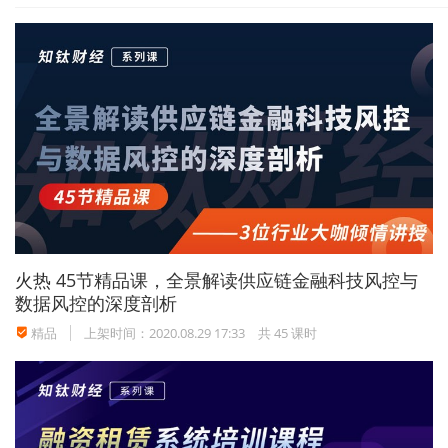
民四（商）终字第2036号]显示：股东逾期足额缴
纳公司章程中规定的各自所认缴的出资额或者抽逃
出资增资的，即使股东已对外转让了其全部股权，
但其出资不实的责任不应随着股权的转让而免除，
该股东仍应当依法向公司补足出资。即
认缴期限未
届满前，股东转让股权后的出资义务由受让方承
担；认缴期限未届满后，即使股东已对外转让了其
全部股权，但其出资不实的责任不应随着股权的转
让而免除，该股东仍应当依法向公司补足出资。
火热
45节精品课，全景解读供应链金融科技风控与
数据风控的深度剖析
精品
上架时间：2020.08.29 17:33
共 45 课时
案件来源：最高人民法院，绿能高科集团有限公司
（原河南绿能控股集团有限公司）、孙思科企业借
贷纠纷再审民事判决书【（
2016）最高法民再
301号】