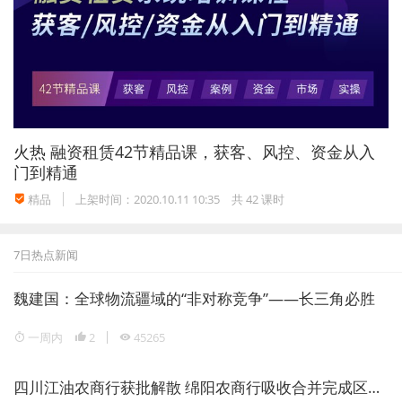
三、对于认缴出资未到期的股东，法院不能直接将
其追加为被执行人。
裁判要旨：现金骥公司在认缴出资期限届满之前将
火热
融资租赁42节精品课，获客、风控、资金从入
股权转让给中宏远公司，由中宏远公司履行缴纳出
门到精通
资的义务，不属于未依法履行出资义务即转让股权
精品
上架时间：2020.10.11 10:35
共 42 课时
的情形。瀚峰公司认为金骥公司在认缴出资期限届
满之前转让股权，其出资义务应当提前到期，缺乏
7日热点新闻
法律依据。纵观现有的法律规定，要求尚未到缴纳
魏建国：全球物流疆域的“非对称竞争”——长三角必胜
期限的股东提前缴纳出资以清偿公司债务，在破产
和清算程序中有相关规定，但在执行程序中，作为
一周内
2
45265
被执行人的公司无财产可供执行，要求尚未到缴纳
四川江油农商行获批解散 绵阳农商行吸收合并完成区域银行整合
期限的股东提前缴纳出资以清偿公司债务，尚无法