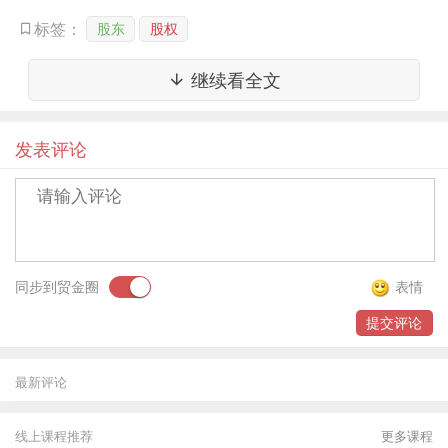
转让其未实缴出资部分的股权，并未违反法律规
股东
股权
标签：
定，亦为有效。
继续看全文
案件来源：【（
2017）粤71民终151号判决书】
发表评论
奕锦鹏物流、盛强公司公路货物运输合同纠纷案。
二、认缴期限未届满前，股东转让股权后的出资义
务由受让方承担。
同步到贸金圈
表情
裁判要旨：原股东在出资义务尚未到期的情况下转
提交评论
让股权，不属于出资期限届满而不履行出资义务的
情形，不应再对公司承担出资责任。齐精智律师提
最新评论
示：上海市第一中级人民法院，陈某某与甲公司股
东出资纠纷一案二审民事判决书
[（2010）沪一中
线上课程推荐
更多课程