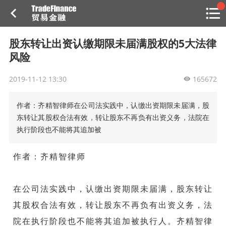
搜索
热
贸金书店
贸金微博
贸金招聘
专家投稿
贸金说图
股东转让出资认缴期限未届满股权的5大法律
点
风险
栏
目
2019-11-12 13:30
165672
福费廷二级市场
作者：齐精智律师在公司法实践中，认缴出资期限未届满，股
贸金投融
（投融资信息平台）
东转让其股权合法有效，转让股东不再负有出资义务，法院在
执行阶段也不能将其追加被
活动
作者：齐精智律师
研习社
消息
在公司法实践中，认缴出资期限未届满，股东转让
其股权合法有效
我的
，转让股东不再负有出资义务，法
院在执行阶段也不能将其追加被执行人
。齐精智律