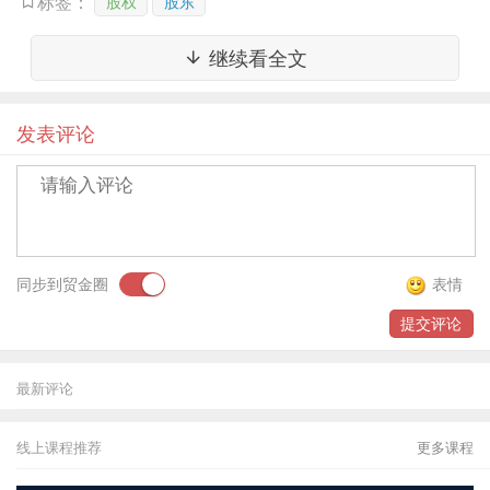
股权
股东
的，应当撤销该股权变更登记。
标签：
继续看全文
裁判要旨：公司通过提交虚假股权转让协议和股东
会决议的手段骗取股权变更登记，违背了有关公司
发表评论
登记的相关规定，行政机关作出的变更登记即使形
式上合法，实质上也是不合法的。因其所依据的事
实虚假，符合具体行政行为主要证据不足的法定情
形，法院应当判决撤销该股权变更登记。
同步到贸金圈
表情
提交评论
案件来源：：（
2007）行字第74号审理法院：北
京市房山区人民法院。
最新评论
线上课程推荐
更多课程
2、伪造股东签名转让股权的行为无效，股权被侵