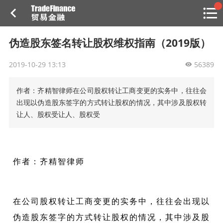
搜索
热
贸金书店
贸金微博
贸金招聘
专家投稿
贸金说图
伪造股东签名转让股权维权指南（2019版）
点
栏
2019-10-29 13:13
目
56389
福费廷二级市场
作者：齐精智律师在公司股权转让工商变更的实务中，往往会
出现以伪造股东签字的方式转让股权的情况，其中涉及股权转
贸金投融
让人、股权受让人、股权受
（投融资信息平台）
活动
研习社
作者：齐精智律师
消息
在公司股权转让工商变更的实务中，往往会出现以
我的
伪造股东签字的方式转让股权的情况，其中涉及股