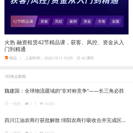
3、股权变更登记虽出示转让人身份证原件，亦不
能推定为有效授权。
裁判要旨：办理股权变更登记时无转让人出具的授
火热
融资租赁42节精品课，获客、风控、资金从入
权委托书，仅出示了转让人身份证原件，不能推定
门到精通
转让人具有股权转让的真实意思表示。转让人由此
精品
上架时间：2020.10.11 10:35
共 42 课时
请求法院确认股权转让协议无效的，法院予以支
持。
7日热点新闻
魏建国：全球物流疆域的“非对称竞争”——长三角必胜
案件来源：北京市第三中级人民法院（
2017）京
一周内
2
39285
03民终14093号民事判决书。
四川江油农商行获批解散 绵阳农商行吸收合并完成区域银行整合
二、股权受让方可以通过民事诉讼或行政诉讼方式
一周内
2
37221