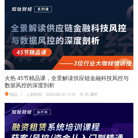
夺的股东可要求确认股东资格和恢复股权比例。
裁判要旨：通过伪造股东签名，制作虚假的《股东
会决议》和《股权转让协议》，转让股东股权的行
为无效。即使已经办理了工商变更登记手续，股权
被处置的股东仍可要求确认股东资格和股权比例。
火热
45节精品课，全景解读供应链金融科技风控与
数据风控的深度剖析
案件来源：西安市中级人民法院，张科奇与西安越
精品
上架时间：2020.08.29 17:33
共 45 课时
达环保科技有限公司、关越等股东资格确认纠纷二
审民事判决书
[（2015）西中民四终字第00486
号]