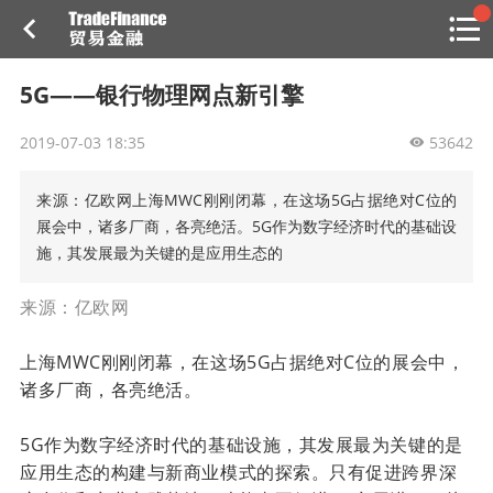
搜索
热
贸金书店
贸金微博
贸金招聘
专家投稿
贸金说图
5G——银行物理网点新引擎
点
栏
2019-07-03 18:35
目
53642
福费廷二级市场
来源：亿欧网上海MWC刚刚闭幕，在这场5G占据绝对C位的
展会中，诸多厂商，各亮绝活。5G作为数字经济时代的基础设
贸金投融
施，其发展最为关键的是应用生态的
（投融资信息平台）
活动
来源：
亿欧网
研习社
上海MWC刚刚闭幕，在这场5G占据绝对C位的展会中，
诸多厂商，各亮绝活。
消息
5G作为数字经济时代的基础设施，其发展最为关键的是
我的
应用生态的构建与新商业模式的探索。
只有促进跨界深