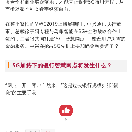
度合作和商业实践落地，才能真正促进5G商用进程，从
贸金书城
而推动整个社会数字经济向前。
贸金公众号
在整个繁忙的MWC2019上海展期间，中兴通讯执行董
事、总裁徐子阳专程与鸟瞰智能在5G+金融战略合作上
贸金APP
签约，二者将共同打造“5G+智慧网点”，覆盖用户所需的
金融服务。
中兴在抢占5G先机上要加码金融赛道了？
5G加持下的银行智慧网点将发生什么？
“网点一开，客户自然来。
”这是过去银行规模扩张“躺
赚”的主要手段。
时过境迁，“你还记得上一次走进银行是什么时候吗？
”
6
相信不少人心里都是一个大大的问号。