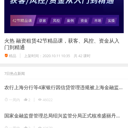
3、银行物理网点的转型与升级
其职能方面，银行物理网点必然会由简单的操作型向营
销服务型转变，柜员的身份也将向金融顾问角色转变。
随着用户对服务要求的逐渐提升，随着各行业跨界融合
火热
融资租赁42节精品课，获客、风控、资金从入
的不断深入，银行对线下应用场景的渗透和网点成本的
门到精通
摊薄，迫使银行从金融网点向社会化综合服务网点转
变。
精品
上架时间：2020.10.11 10:35
共 42 课时
4、新技术、新理念将赋予银行物理网点新
7日热点新闻
使命
农行上海分行等4家银行因信贷管理违规被上海金融监管局重罚1946万元
银行物理网点是银行接触用户的最前沿，这里能最直
一周内
2
46022
接、最真切地了解用户需求，挖掘用户潜在服务。
尤其
是5G时代，“万物互联”能够推动银行对物理空间中技
国家金融监督管理总局绍兴监管分局正式核准盛丽丹担任瑞丰银行副行长
术、品牌、服务交付和人力投资等各项决策。
对众多金
融机构而言，客户体验集中体现在对网点内客户与银行
一周内
2
42670