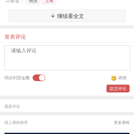
绝活
上海
标签：
据中银协发布的《2018年中国银行业服务报告》数据显
示，截至2018年末，全国银行业共有营业网点22.86万
继续看全文
个，银行业离柜率（电子替代率）为88.67%。
与银行离
柜率连年攀升形成鲜明对比的是，银行“物理网点消失
论”甚嚣尘上。
甚至在银行业招聘的岗位需求上也正呈现
发表评论
出“前台削减、后台加重”等明显科技转型趋势。
银行网点的存续、发展、演变与银行业经营的产品、服
务对象以及收益预期直接相关。
同步到贸金圈
表情
过去，银行网点多承载存、贷、汇等基础金融服务和交
易功能。
随着手机银行以及4G的普及，银行原有主流标
提交评论
准化业务“线上化”趋势明显加快。
持续不断的“网点消失
论”中，银行物理网点将发生哪些变化？
最新评论
1、银行物理网点减少是定论
线上课程推荐
更多课程