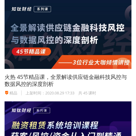
利率市场化改革直接导致银行业利润水平下滑，行业竞
争加剧。
营业网点作为银行最“昂贵”的渠道资源，逐渐从
利润中心变为成本中心。
长期看，传统柜台业务量的不
断下降和居高不下的运营成本、人力成本，使得银行物
理网点效益下降成为必然，因此银行物理网点减少自然
也是定论。
2、银行物理网点不会消失殆尽
火热
45节精品课，全景解读供应链金融科技风控与
数据风控的深度剖析
就目前来看，由于监管要求和复杂业务的操作需要，加
精品
上架时间：2020.08.29 17:33
共 45 课时
上相当一部分老年人依赖于银行网点，短时间内银行物
理网点不会全部消失。
此外，银行的一些高端资咨询服
务、专业金融服务、个性化服务依然以物理网点为根据
地。