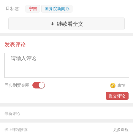
经贸合作：
截至2018年6月，与沿线国家货物贸易累计超
宁吉
国务院新闻办
标签：
过
5万亿
美元，年均增长1.1%，中国已经成为25个沿线
继续看全文
国家最大的贸易伙伴。
对外直接投资超过
700亿
美元，年均增长7.2%，在沿线
发表评论
国家新签对外承包工程合同额超过5000亿美元，年均增
长19.2%。
中国企业在沿线国家建设境外经贸合作区共
82个
，累计
投资289亿美元，入区企业3995家，将近4000家，上缴
东道国税费累计20.1亿美元，为当地创造就业24.4万个
同步到贸金圈
表情
就业岗位。目前，中企已探索开展“一带一路”建设领域第
提交评论
三方市场合作。中国还不断放宽外资准入领域，营造高
标准的营商环境，吸引沿线国家来华投资。
最新评论
中国加快与沿线国家建设自贸区，已与13个沿线国家签
署或升级了5个自贸协定，立足周边、覆盖“一带一路”、
线上课程推荐
更多课程