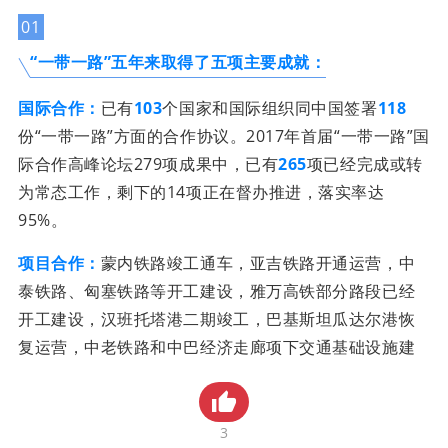
贸金书城
01
“一带一路”五年来取得了五项主要成就：
贸金公众号
国际合作：
已有
103
个国家和国际组织同中国签署
118
贸金APP
份“一带一路”方面的合作协议。2017年首届“一带一路”国
际合作高峰论坛279项成果中，已有
265
项已经完成或转
为常态工作，剩下的14项正在督办推进，落实率达
95%。
项目合作：
蒙内铁路竣工通车，亚吉铁路开通运营，中
泰铁路、匈塞铁路等开工建设，雅万高铁部分路段已经
开工建设，汉班托塔港二期竣工，巴基斯坦瓜达尔港恢
复运营，中老铁路和中巴经济走廊项下交通基础设施建
设等项目也在稳步向前推进。8月26日，中欧班列累计开
行数量突破
1万列
，到达欧洲15个国家43个城市，已达
到“去三回二”，重箱率达85%。
3