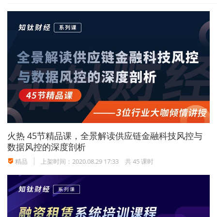
面向全球的高标准自由贸易网络正在加快形成。我国还
与欧亚经济联盟签署经贸合作协定，与俄罗斯完成欧亚
经济伙伴关系协定的联合可研。
需要特别指出的是，中国积极筹办首届中国国际进口博
览会，目前招展工作已经顺利完成，有
138
个国家和地
区、
3
个国际组织、
2800
多家企业已确认参展。
金融服务：
中国与17个国家核准《
“一带一路”融资指导
原则
》，已有11家中资银行设立71家一级机构。与非洲
开发银行、泛美开发银行、欧洲复兴开发银行等多边开
火热
45节精品课，全景解读供应链金融科技风控与
发银行开展联合融资合作。启动建立“一带一路”国际商事
数据风控的深度剖析
争端解决机制和机构。
精品
上架时间：2020.08.29 17:33
共 45 课时
文化交流：
制定印发了教育、科技、金融、能源、农
业、检验检疫、标准联通等多个领域的专项合作规划。
实施“丝绸之路”奖学金计划，在境外设立办学机构。