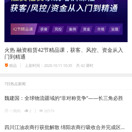
2017年，来自沿线国家留学生达
30
多万人，赴沿线国家
留学的人数
6
万多人。预计到2020年，与沿线国家双向旅
游人数将超过8500万人次，旅游消费约1100亿美元。
02
如何高质量、高标准地推进“一带一路”建设：
火热
融资租赁42节精品课，获客、风控、资金从入
一是加强对外协调，密切政策对接，不断扩大朋友圈、
门到精通
发展好伙伴，将“一带一路”建成
和平之路
。
精品
上架时间：2020.10.11 10:35
共 42 课时
二是加强发展共赢，深化互利合作，提升互联互通和产
业发展水平，将“一带一路”打造成
繁荣之路
。
7日热点新闻
三是加强开放引领，扩大经贸往来，提升贸易投资便利
魏建国：全球物流疆域的“非对称竞争”——长三角必胜
化水平，将“一带一路”打造成
开放之路
。
一周内
2
26579
四是加强机制建设，推进改革探索，拓展高技术合作领
域，将“一带一路”打造成
创新之路
。
四川江油农商行获批解散 绵阳农商行吸收合并完成区域银行整合