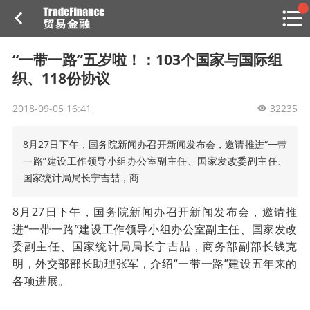
搜索
热
贸金书店
贸金微博
贸金招聘
专家投稿
贸金说图
“一带一路”五岁啦！：103个国家与国际组
点
织、118份协议
栏
目
2018-09-05 16:41
32235
福费廷二级市场
8月27日下午，国务院新闻办召开新闻发布会，邀请推进“一带
贸金投融
（投融资信息平台）
一路”建设工作领导小组办公室副主任、国家发改委副主任、
国家统计局局长宁吉喆，商
活动
8月27日下午，国务院新闻办召开新闻发布会，邀请推
研习社
进“一带一路”建设工作领导小组办公室副主任、国家发改
委副主任、国家统计局局长宁吉喆，商务部副部长钱克
消息
明，外交部部长助理张军，介绍“一带一路”建设五年来的
各项进展。
我的