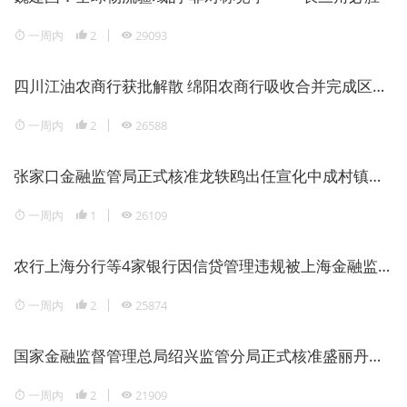
一周内
2
29093
四川江油农商行获批解散 绵阳农商行吸收合并完成区域银行整合
一周内
2
26588
张家口金融监管局正式核准龙轶鸥出任宣化中成村镇银行董事长
一周内
1
26109
农行上海分行等4家银行因信贷管理违规被上海金融监管局重罚1946万元
一周内
2
25874
国家金融监督管理总局绍兴监管分局正式核准盛丽丹担任瑞丰银行副行长
一周内
2
21909