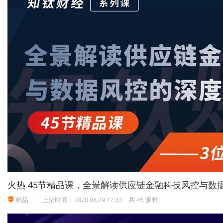
行业和投资者都将获利
对于广州整改工作的启动，不少业内人士都充满了期待，表
对此，田维赢表示，随着广州备案验收工作的启动，该地区P
作为平台的生死环节，将意味着网贷行业将走向规范化，投
胡新对这一预期也表示认可。他认为，其中，《风险应急预
发展。
“此外，验收方案提出：股权三年内不转让承诺书，主要是针
新说。
民贷天下相关负责人分析指出，广州的备案验收工作相对其
告、相关专项审计报告、法律意见书和测评报告之外，还需
杆作用会更加凸显，行业马太效应会更明显。
“虽然平台数量减少了，但行业将更稳定，行业发展格局将越
火热
45节精品课，全景解读供应链金融科技风控与数
精品
上架时间：2020.08.29 17:33
共 45 课时