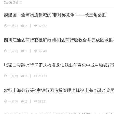
7日热点新闻
魏建国：全球物流疆域的“非对称竞争”——长三角必胜
一周内
2
37572
四川江油农商行获批解散 绵阳农商行吸收合并完成区域银
一周内
1
35348
张家口金融监管局正式核准龙轶鸥出任宣化中成村镇银行
一周内
2
34173
农行上海分行等4家银行因信贷管理违规被上海金融监管局重
一周内
2
33931