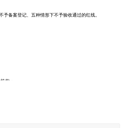
贸金书城
下不予备案登记、五种情形下不予验收通过的红线。
贸金公众号
贸金APP
贷机构；
业务以及已撮合业务的跟踪、回款）。
核；3、市验收工作小组初验；4、市验收专责小组审查。
间需要提交专项审计报告、法律意见书、测评报告、自评报告，