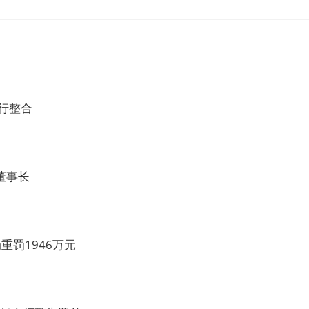
行整合
董事长
罚1946万元