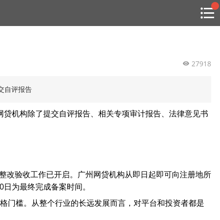
搜索
热
贸金书店
贸金微博
贸金招聘
专家投稿
贸金说图
点
栏
目
27918
福费廷二级市场
交自评报告
贸金投融
求网贷机构除了提交自评报告、相关专项审计报告、法律意见书
（投融资信息平台）
活动
研习社
构整改验收工作已开启。广州网贷机构从即日起即可向注册地所
消息
0日为最终完成备案时间。
我的
合格门槛。从整个行业的长远发展而言，对平台和投资者都是