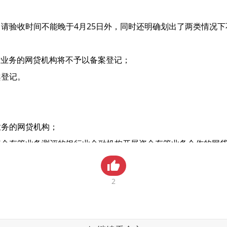
请验收时间不能晚于4月25日外，同时还明确划出了两类情况
网贷业务的网贷机构将不予以备案登记；
案登记。
业务的网贷机构；
资金存管业务测评的银行业金融机构开展资金存管业务合作的网
合作业务未转让或清偿完成的网贷机构；
机构，此类机构恢复正常经营少于2个月的（业务包括正常撮合
2
机构自评并申请验收；2、网贷机构注册地所在区金融工作部门审
网贷机构整改验收工作明确了最晚时间节点为4月25日，在此期