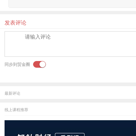
尤其是存量资产、债权转让等要在4月25日前整改完成。从
让股权承诺书等。由以上信息可见，广州的备案政策与上海、
发表评论
整改验收是网贷专项整治三大环节的最后一环，广州在全国范
上看，广州版本的验收方案基本继承了“57号文”的要求，所
唐学庆解释说：“比如，方案要求网贷机构及其主要股东、实际
机构应当与通过测评的商业银行开展资金存管业务合作，但
业银行开展资金存管业务合作的网贷机构，将不予验收通过。
同步到贸金圈
“此外，为了预防、妥善处置和化解未通过验收网贷机构后期
资者安抚工作，防止出现挤兑涉众事件’、‘应急还款通道’、
网贷机构，目前，民贷天下已经完成前期的合规整改事宜，
同样作为广州本土的一家网贷机构，PPmoney网贷CEO
最新评论
细的备案手册，具有很强的指导意义。“目前相应材料PPmo
此外，唐学庆还格外指出，值得注意的是，目前通过测评的
线上课程推荐
现临阵换“行”的仓促局面。
而对于存管银行不合格的机构，新华社客户端财富频道注意到