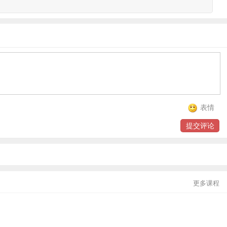
，需要上线银行存管才予以验收，获得备案登记后三年内不得转
。
作正式进入收官阶段。在紫马财行CEO唐学庆看来，从内容
这在‘57号文’里并没有出现。另外，‘57号文’规定，网贷
案则直接又明确地规定，未与通过网贷资金存管业务测评的商
表情
构还需提交风险应急方案，要求针对风险发生时，‘如何做好投
格。”民贷天下相关负责人对此也表示称。作为广州本土的一家
提交评论
划近期提交。
时间节点和相关资料文件，对于广州的平台来说，这是一份很详
存管银行是否合格，一旦存管银行白名单公布，部分平台或出
更多课程
渡期。