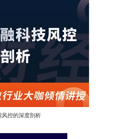
示将整体上利好于行业和投资者。
2P平台对备案政策也基本明朗，而没能拿到备案的平台，要么清
资安全性也将进一步提升。
案》的提出，给予了明确的风险管控措施标准。此指引有利于网
对部分小平台在备案成功后成为售卖主体，影响行业监管秩序。
他地区，启动得较早，并且明确了网贷机构的最晚申请验收时间
提交风险应急方案，再一次提高了备案的门槛。这对行业、平台
来越明朗，对平台和投资者而言都是利好。”民贷天下相关负责人
据风控的深度剖析