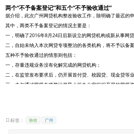
两个“不予备案登记”和五个“不予验收通过”
据介绍，此次广州网贷机构整改验收工作，除明确了最迟的申
其中，两类不予备案登记的情况主要是：
一，明确了2016年8月24日后新设立的网贷机构或新从事
二，自始未纳入本次网贷专项整治的各类机构，将不予以备
五种不予验收通过的情形则包括：
一，存量违规业务没有化解完成的网贷机构；
二，在监管发布要求后，仍开展首付贷、校园贷、现金贷等
三，未与通过网贷专项整治领导小组办公室组织开展的网贷
四，仍与各类地方金融交易所进行合作的网贷机构，或存量
五，为逃避整改验收，暂停自身业务或处于不正常经营状态的
此外，在验收流程上，广州也明确分4个步骤进行：1.网贷
验收
广州
标签：
相较“57号文” 广州的要求更加严格
对于广州的备案验收工作，网贷天眼CEO田维赢指出，广州