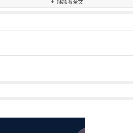
继续看全文
时间上看，广州地区平台已进入合规“生死劫”。在银行存管方面
北京一样，遵循“合规一家，备案一家”的原则，可谓是非常严格
围内率先出台网贷整改验收工作方案，标志着为期两年的整治工
不同的是，前者在严格程度上有所增加。
控制人承诺在整改验收合格及获得备案登记后三年内不得转让股权，
并没有否定网贷机构与其他银行机构的存管合作。而广州版的方
”
风险或网贷机构验收备案后发生涉众事件等风险，广州的网贷机
‘未到期的资产处置’等问题作出安排。可见广州的验收审核非常严
现阶段正积极配合监管推进验收工作，相应材料已准备就绪，计
胡新则表示，广州网贷机构的验收工作明确了备案各个阶段具体的
ney网贷已准备就绪，公司希望争取首批备案通过。”胡新说。
商业银行尚是未知之数。这意味着不少平台尚难知晓自己选择的
，广州市主管部门将给予6个月（白名单公布之日起）的整改过