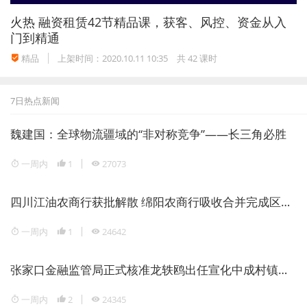
火热
融资租赁42节精品课，获客、风控、资金从入
门到精通
精品
上架时间：2020.10.11 10:35
共 42 课时
7日热点新闻
魏建国：全球物流疆域的“非对称竞争”——长三角必胜
一周内
1
27073
四川江油农商行获批解散 绵阳农商行吸收合并完成区域银行整合
一周内
1
24642
张家口金融监管局正式核准龙轶鸥出任宣化中成村镇银行董事长
一周内
2
24345