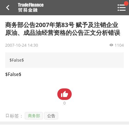
搜索
热
贸金书店
贸金微博
贸金招聘
专家投稿
贸金说图
商务部公告2007年第83号 赋予及注销企业
点
原油、成品油经营资格的公告正文分析错误
栏
目
2007-10-24 14:30
1104
福费廷二级市场
$False$
贸金投融
（投融资信息平台）
$False$
活动
研习社
0
消息
商务部
公告
标签：
我的