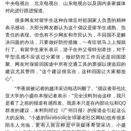
中央电视台、北京电视台、山东电视台以及国内多家媒体
对此进行跟进报道。
很多网友对留学生这种自律且对祖国家人负责的精神
表示感动，大部分网友都认为这个倡议是留学生成熟、负
责任的表现。但也有不少网友和市民认为，不回国不是解
决问题的办法，只要做好防控措施，一有症状马上上报就
行了。有留学生家长表示，游子在外父母特别牵挂，对于
甲型流感不应该过分紧张，做好防控工作后还是回国团
聚。网友对保留回国途中所有交通工具的票据以便追踪的
建议尤其赞同，“这个建议很实在，这样回国让大家都放
心”。
“半夜就被记者的越洋采访电话叫醒了。”倡议者哥伦比
亚大学的小盛向本报记者表示：“完全没料到会这样，我只
是看了之前的报道有感而发。我原本只是在内部论坛和QQ
群发的建议，未料到经过《广州日报》的报道会引起这么
贸金公众号
|
贸金APP
大的反响。”小盛的facebook(全球著名社区网站)也有很多
Copyright © 2007-2026 www.sinotf.com
陌生人光临，更有人留言称是中央媒体希望采访。小盛