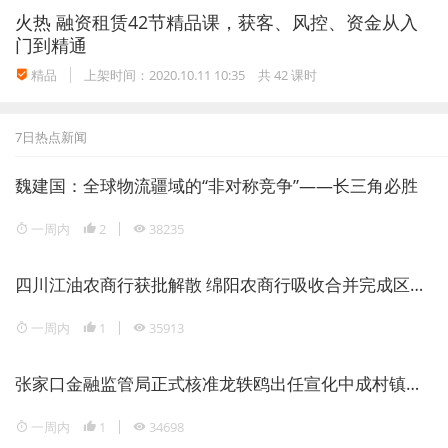
火热
融资租赁42节精品课，获客、风控、资金从入
门到精通
精品
上架时间：2020.10.11 10:35
共 42 课时
7日热点新闻
魏建国：全球物流疆域的“非对称竞争”——长三角必胜
一周内
2
38235
四川江油农商行获批解散 绵阳农商行吸收合并完成区域银行整合
一周内
1
35913
张家口金融监管局正式核准龙轶鸥出任宣化中成村镇银行董事长
一周内
1
34698