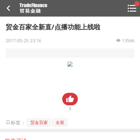
搜索
热
贸金书店
贸金微博
贸金招聘
专家投稿
贸金说图
贸金百家全新直/点播功能上线啦
点
栏
2017-05-25 23:16
目
13566
福费廷二级市场
贸金投融
（投融资信息平台）
活动
研习社
9
消息
贸金百家
全新
标签：
我的