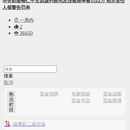
华安财险铜仁中支因虚列费用及违规费率被罚22万 相关责任
人领警告罚单
一周内
2
36650
搜索
取消
贸金招聘
专家投稿
贸金说图
热
点
贸金书店
贸金微博
栏
目
福费廷二级市场