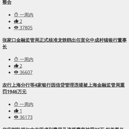
整合
一周内
2
37805
张家口金融监管局正式核准龙轶鸥出任宣化中成村镇银行董事
长
一周内
2
36607
农行上海分行等4家银行因信贷管理违规被上海金融监管局重
罚1946万元
一周内
1
36173