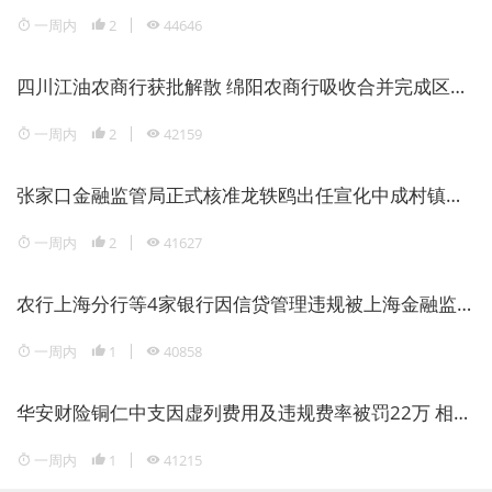
一周内
2
44646
四川江油农商行获批解散 绵阳农商行吸收合并完成区域银行整合
一周内
2
42159
张家口金融监管局正式核准龙轶鸥出任宣化中成村镇银行董事长
一周内
2
41627
农行上海分行等4家银行因信贷管理违规被上海金融监管局重罚1946万元
一周内
1
40858
华安财险铜仁中支因虚列费用及违规费率被罚22万 相关责任人领警告罚单
一周内
1
41215