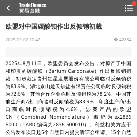
搜索
热
贸金书店
贸金微博
贸金招聘
专家投稿
贸金说图
欧盟对中国碳酸钡作出反倾销初裁
点
栏
2025-09-02 10:42
目
42834
福费廷二级市场
2025年8月11日，欧盟委员会发布公告，对原产于中国
贸金投融
（投融资信息平台）
和印度的碳酸钡（Barium Carbonate）作出反倾销初
裁，初步裁定贵州红星发展股份有限公司临时反倾销税
活动
为83.9%、湖北京山楚天钡盐有限责任公司临时反倾销税
为72.6%、其他合作企业临时反倾销税为78.2%、中国其
研习社
他生产商/出口商临时反倾销税为83.9%；印度生产商/出
口商临时反倾销税为4.6%。涉案产品的欧盟
消息
CN（Combined Nomenclature）编码为ex2836
我的
6000（TARIC编码为2836 600010）。利益相关方应于
公告发布次日起5个自然日内提交听证会申请、15个自然