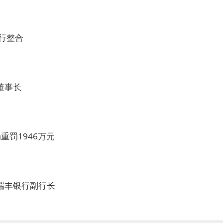
行整合
董事长
罚1946万元
瑞丰银行副行长