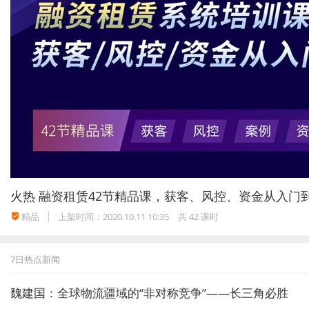
火热
融资租赁42节精品课，获客、风控、资金从入门
精品
上架时间：2020.10.11 10:35
共 42 课时
7日热点新闻
魏建国：全球物流疆域的“非对称竞争”——长三角必胜