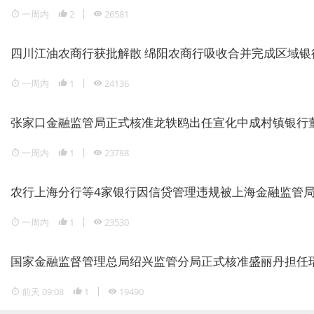
一周内
2
26581
四川江油农商行获批解散 绵阳农商行吸收合并完成区域银
一周内
1
24136
张家口金融监管局正式核准龙轶鸥出任宣化中成村镇银行
一周内
1
23788
农行上海分行等4家银行因信贷管理违规被上海金融监管局重
一周内
1
23530
国家金融监督管理总局绍兴监管分局正式核准盛丽丹担任
前天 09:08
1
19490