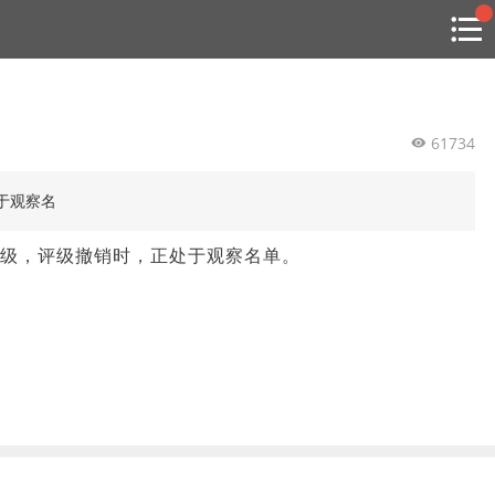
搜索
热
贸金书店
贸金微博
贸金招聘
专家投稿
贸金说图
点
栏
目
61734
福费廷二级市场
于观察名
贸金投融
人评级，评级撤销时，正处于观察名单。
（投融资信息平台）
活动
研习社
消息
我的