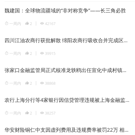
魏建国：全球物流疆域的“非对称竞争”——长三角必胜
一周内
2
42167
四川江油农商行获批解散 绵阳农商行吸收合并完成区域银行整合
一周内
2
39915
张家口金融监管局正式核准龙轶鸥出任宣化中成村镇银行董事长
一周内
2
38868
农行上海分行等4家银行因信贷管理违规被上海金融监管局重罚1946万元
一周内
2
38257
华安财险铜仁中支因虚列费用及违规费率被罚22万 相关责任人领警告罚单