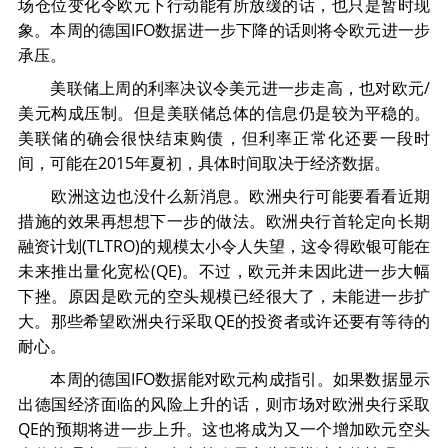
场仓位变化令欧元下行动能有所放缓的话，也只是暂时现
贸金书城
象。本周的德国IFO数据进一步下降的话则将令欧元进一步
承压。
贸金公众号
美联储上周的利率决议令美元进一步走高，也对欧元/
美元构成压制。但是美联储总体的信息仍是较为平稳的。
贸金APP
美联储的确会很快结束购债，但利率正常化还要一段时
间，可能在2015年夏初，具体时间取决于经济数据。
欧洲这边也没什么新消息。欧洲央行可能要看看近期
措施的效果再想想下一步的做法。欧洲央行首轮定向长期
融资计划(TLTRO)的规模太小令人失望，这令得欧银可能在
未来推出量化宽松(QE)。不过，欧元并未因此进一步大幅
下挫。原因是欧元的空头规模已经很大了，未能进一步扩
大。那些希望欧洲央行采取QE的投资者或许还要有等待的
耐心。
本周的德国IFO数据能对欧元构成指引。如果数据显示
出德国经济面临的风险上升的话，则市场对欧洲央行采取
QE的预期将进一步上升。这也将成为又一个增加欧元空头