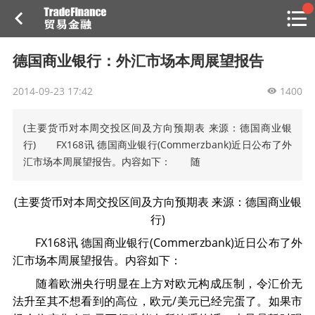
搜索
热
贸金书店
贸金微博
贸金招聘
专家投稿
贸金说图
德国商业银行：外汇市场本周展望报告
点
栏
2014-09-23 17:42
目
1400
福费廷二级市场
(主要货币对本周交投区间及方向预期表 来源：德国商业银
行) FX168讯 德国商业银行(Commerzbank)近日公布了外
贸金投融
汇市场本周展望报告。内容如下： 随
（投融资信息平台）
活动
(主要货币对本周交投区间及方向预期表 来源：德国商业银
行)
研习社
FX168讯 德国商业银行(Commerzbank)近日公布了外
消息
汇市场本周展望报告。内容如下：
随着欧洲央行明显在上方对欧元构成压制，令汇价无
我的
法升至其不想看到的高位，欧元/美元已经完蛋了。如果市