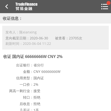
搜索
收证信息：
热
贸金书店
贸金微博
贸金招聘
专家投稿
贸金说图
点
栏
发布人：陈xianxing
目
意向截至日期：2020-06-30
被查看：23705次
刷新时间：2020-06-04 11:22
福费廷二级市场
贸金投融
收证 国内证 66666666W CNY 2%
（投融资信息平台）
出证银行：
省分行
活动
金额：
CNY 66666666W
信用类型：
国内证
研习社
一口价：
2%
消息
两高一剩行业：
接受
转口：
拒绝
我的
后收息：
拒绝
几手证：
1手