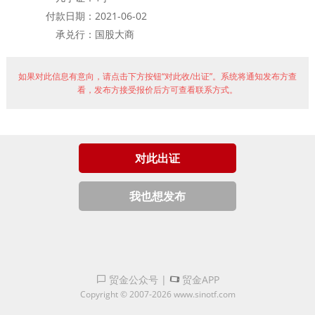
贸金书城
付款日期：
2021-06-02
承兑行：
国股大商
贸金公众号
如果对此信息有意向，请点击下方按钮“对此收/出证”。系统将通知发布方查
贸金APP
看，发布方接受报价后方可查看联系方式。
对此出证
我也想发布
贸金公众号
|
贸金APP
Copyright © 2007-2026 www.sinotf.com