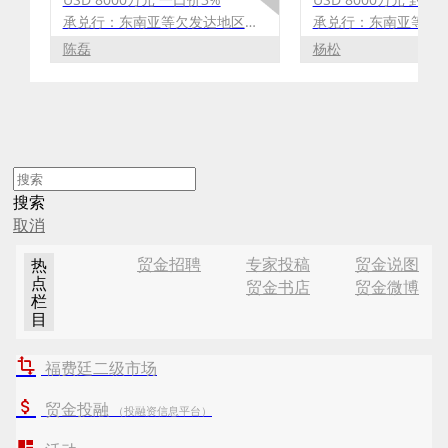
承兑行：东南亚等欠发达地区银行，如巴基斯坦，孟加拉，斯里兰卡等
陈磊
杨松
搜索
取消
贸金招聘
专家投稿
贸金说图
热
点
贸金书店
贸金微博
栏
目
福费廷二级市场
贸金投融
（投融资信息平台）