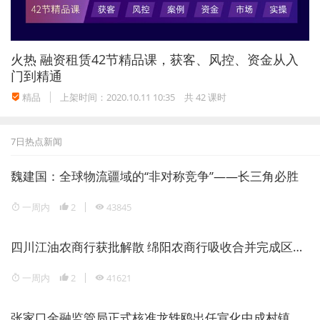
火热
融资租赁42节精品课，获客、风控、资金从入
门到精通
精品
上架时间：2020.10.11 10:35
共 42 课时
7日热点新闻
魏建国：全球物流疆域的“非对称竞争”——长三角必胜
一周内
2
43845
四川江油农商行获批解散 绵阳农商行吸收合并完成区域银行整合
一周内
2
41621
张家口金融监管局正式核准龙轶鸥出任宣化中成村镇银行董事长