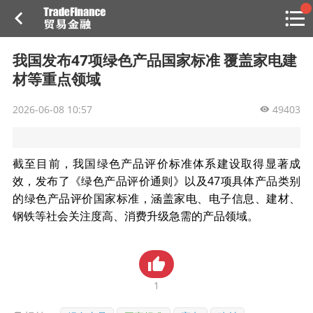
搜索
热
贸金书店
贸金微博
贸金招聘
专家投稿
贸金说图
我国发布47项绿色产品国家标准 覆盖家电建
点
材等重点领域
栏
目
2026-06-08 10:57
49403
福费廷二级市场
贸金投融
（投融资信息平台）
截至目前，我国绿色产品评价标准体系建设取得显著成
效，发布了《绿色产品评价通则》以及47项具体产品类别
活动
的绿色产品评价国家标准，涵盖家电、电子信息、建材、
钢铁等社会关注度高、消费升级急需的产品领域。
研习社
消息
我的
1