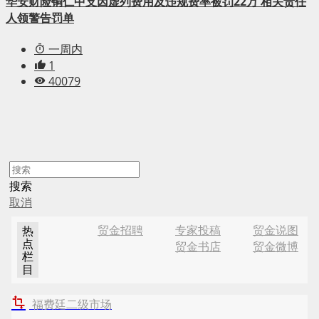
华安财险铜仁中支因虚列费用及违规费率被罚22万 相关责任
人领警告罚单
一周内
1
40079
搜索
取消
贸金招聘
专家投稿
贸金说图
热
点
贸金书店
贸金微博
栏
目
福费廷二级市场