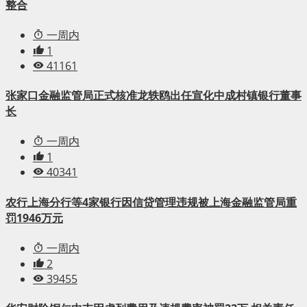
整合
一周内
1
41161
张家口金融监管局正式核准龙轶鸥出任宣化中成村镇银行董事
长
一周内
1
40341
农行上海分行等4家银行因信贷管理违规被上海金融监管局重
罚1946万元
一周内
2
39455