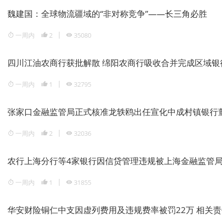
魏建国：全球物流疆域的“非对称竞争”——长三角必胜
一周内
2
35080
四川江油农商行获批解散 绵阳农商行吸收合并完成区域银
一周内
1
32795
张家口金融监管局正式核准龙轶鸥出任宣化中成村镇银行
一周内
2
32036
农行上海分行等4家银行因信贷管理违规被上海金融监管局重
一周内
1
31855
华安财险铜仁中支因虚列费用及违规费率被罚22万 相关