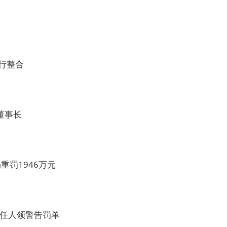
行整合
董事长
罚1946万元
责任人领警告罚单