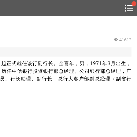
搜索
热
贸金书店
贸金微博
贸金招聘
专家投稿
贸金说图
点
栏
目
41612
福费廷二级市场
起正式就任该行副行长。金喜年，男，1971年3月出生，
贸金投融
（投融资信息平台）
年11月历任中信银行投资银行部总经理、公司银行部总经理，广
委委员、行长助理、副行长，总行大客户部副总经理（副省行
活动
研习社
消息
我的