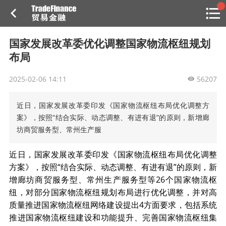
搜索
热
贸金书店
贸金微博
贸金招聘
专家投稿
贸金说图
国家发展改革委优化调整国家物流枢纽规划
点
布局
栏
目
2025-02-06 14:11
56207
福费廷二级市场
近日，国家发展改革委印发《国家物流枢纽布局优化调整方
贸金投融
（投融资信息平台）
案》，按照“结合实际、动态调整、有进有退”的原则，新增廊
坊商贸服务型、常州生产服
活动
近日，国家发展改革委印发《国家物流枢纽布局优化调整
研习社
方案》，按照“结合实际、动态调整、有进有退”的原则，新
增廊坊商贸服务型、常州生产服务型等26个国家物流枢
消息
纽，对部分国家物流枢纽规划布局进行优化调整，并对高
质量推进国家物流枢纽网络建设提出4方面要求，包括系统
我的
推进国家物流枢纽建设和功能提升、完善国家物流枢纽集