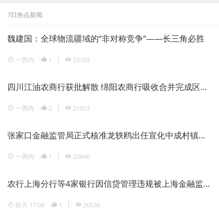
7日热点新闻
魏建国：全球物流疆域的“非对称竞争”——长三角必胜
一周内
1
23103
四川江油农商行获批解散 绵阳农商行吸收合并完成区域银行整合
一周内
2
21053
张家口金融监管局正式核准龙轶鸥出任宣化中成村镇银行董事长
一周内
1
20646
农行上海分行等4家银行因信贷管理违规被上海金融监管局重罚1946万元
前天 17:08
1
20536